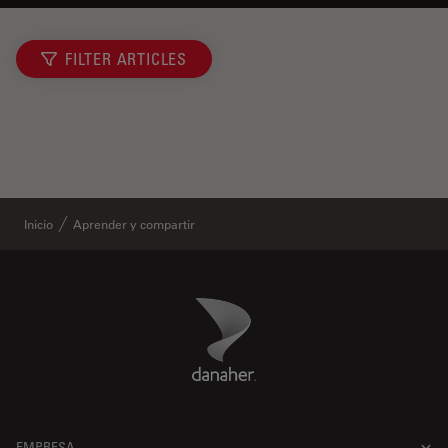
FILTER ARTICLES
Inicio
Aprender y compartir
Danaher Logo
Footer
EMPRESA