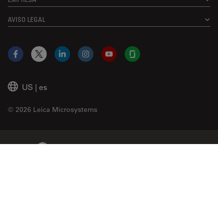
AVISO LEGAL
Facebook
X
LinkedIn
Instagram
YouTube
Glassdoor
US
|
es
© 2026 Leica Microsystems
Beckman Coulter Link
Genedata Link
IDBS Link
Abcam Limited