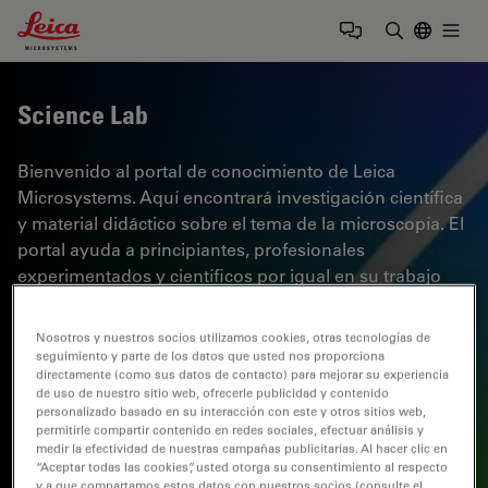
Leica Microsystems Logo
Togg
Introduzca
Science Lab
Bienvenido al portal de conocimiento de Leica
Microsystems. Aquí encontrará investigación científica
y material didáctico sobre el tema de la microscopía. El
portal ayuda a principiantes, profesionales
experimentados y científicos por igual en su trabajo
diario y en sus experimentos. Explore tutoriales
interactivos y notas de aplicación, descubra los
Nosotros y nuestros socios utilizamos cookies, otras tecnologías de
fundamentos de la microscopía, así como las
seguimiento y parte de los datos que usted nos proporciona
directamente (como sus datos de contacto) para mejorar su experiencia
tecnologías de gama alta. Forme parte de la
de uso de nuestro sitio web, ofrecerle publicidad y contenido
comunidad Science Lab y comparta sus
personalizado basado en su interacción con este y otros sitios web,
conocimientos.
permitirle compartir contenido en redes sociales, efectuar análisis y
medir la efectividad de nuestras campañas publicitarias. Al hacer clic en
“Aceptar todas las cookies”, usted otorga su consentimiento al respecto
y a que compartamos estos datos con nuestros socios (consulte el