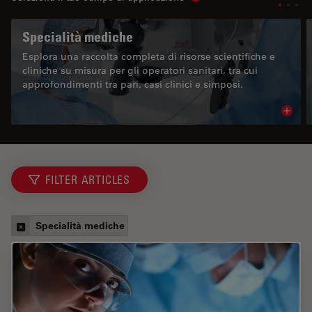
Show subnavigation
Specialità mediche
Esplora una raccolta completa di risorse scientifiche e
cliniche su misura per gli operatori sanitari, tra cui
approfondimenti tra pari, casi clinici e simposi.
Read 
FILTER ARTICLES
Specialità mediche