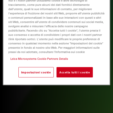
Noi e i nostri partner utilizziamo cookie e altre tecnologie di
tracciamento, come pure alcuni dei dati fornitici direttamente
dall'utente, quali le sue informazioni di contatto, per migliorare
l'esperienza di fruizione dei nostri siti Web, proporre all'utente pubblicità
e contenuti personalizzati in base alle sue interazioni con questi e altri
siti Web, consentire all'utente di condividere contenuti sui social media,
svolgere analisi e misurare l'efficacia delle nostre campagne
pubblicitarie. Facendo clic su "Accetta tutti i cookie", l'utente presta il
suo consenso e accetta di condividere i propri dati con i nostri partner
(link riportato sotto). L'utente può modificare le proprie preferenze di
consenso in qualsiasi momento nella sezione "Impostazioni dei cookie"
presente in fondo al nostro sito Web. Per maggiori informazioni sulle
prassi da noi adottate, consultare l'Informativa sui cookie
Leica Microsystems Cookie Partners Details
Impostazioni cookie
Accetta tutti i cookie