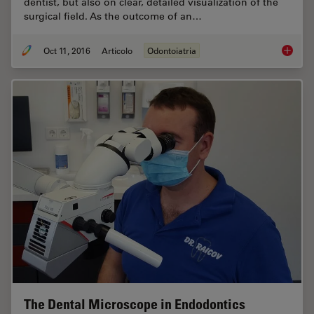
dentist, but also on clear, detailed visualization of the
surgical field. As the outcome of an…
Oct 11, 2016
Articolo
Odontoiatria
Success
The Dental Microscope in Endodontics