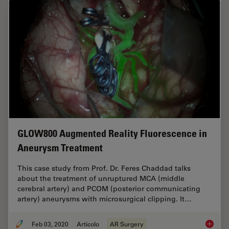
GLOW800 Augmented Reality Fluorescence in
Aneurysm Treatment
This case study from Prof. Dr. Feres Chaddad talks
about the treatment of unruptured MCA (middle
cerebral artery) and PCOM (posterior communicating
artery) aneurysms with microsurgical clipping. It…
Feb 03, 2020
Articolo
AR Surgery
GLOW800