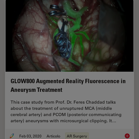
GLOW800 Augmented Reality Fluorescence in
Aneurysm Treatment
This case study from Prof. Dr. Feres Chaddad talks
about the treatment of unruptured MCA (middle
cerebral artery) and PCOM (posterior communicating
artery) aneurysms with microsurgical clipping. It…
Feb 03, 2020
Articolo
AR Surgery
GLOW800