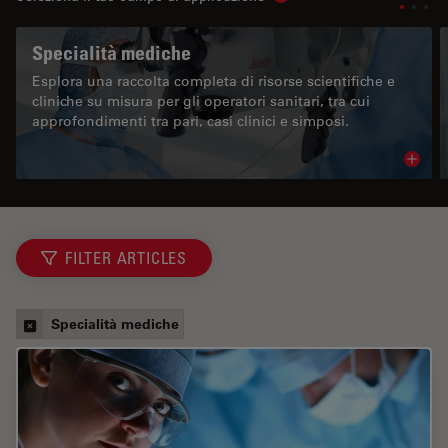
Show subnavigation
Specialità mediche
Esplora una raccolta completa di risorse scientifiche e
cliniche su misura per gli operatori sanitari, tra cui
approfondimenti tra pari, casi clinici e simposi.
Read 
FILTER ARTICLES
Specialità mediche