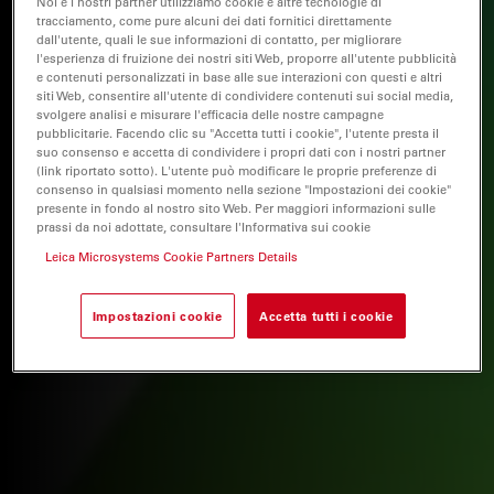
Noi e i nostri partner utilizziamo cookie e altre tecnologie di
tracciamento, come pure alcuni dei dati fornitici direttamente
dall'utente, quali le sue informazioni di contatto, per migliorare
l'esperienza di fruizione dei nostri siti Web, proporre all'utente pubblicità
e contenuti personalizzati in base alle sue interazioni con questi e altri
siti Web, consentire all'utente di condividere contenuti sui social media,
svolgere analisi e misurare l'efficacia delle nostre campagne
pubblicitarie. Facendo clic su "Accetta tutti i cookie", l'utente presta il
suo consenso e accetta di condividere i propri dati con i nostri partner
(link riportato sotto). L'utente può modificare le proprie preferenze di
consenso in qualsiasi momento nella sezione "Impostazioni dei cookie"
presente in fondo al nostro sito Web. Per maggiori informazioni sulle
prassi da noi adottate, consultare l'Informativa sui cookie
Leica Microsystems Cookie Partners Details
Impostazioni cookie
Accetta tutti i cookie