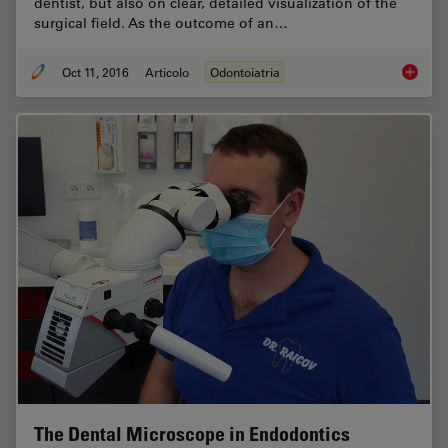
dentist, but also on clear, detailed visualization of the
surgical field. As the outcome of an…
Oct 11, 2016
Articolo
Odontoiatria
Success
The Dental Microscope in Endodontics