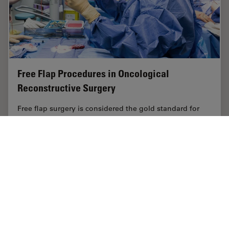
Free Flap Procedures in Oncological
Reconstructive Surgery
Free flap surgery is considered the gold standard for
breast, head and neck reconstructions for cancer
patients. These procedures, which enable functional
and aesthetic rehabilitation, can be quite…
Jan 27, 2022
記事
AR Surgery
Free Fl