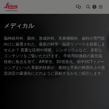
Leica Microsystems Logo
Togg
検索用語を
メディカル
脳神経外科、眼科、形成外科、耳鼻咽喉科、歯科の専門医
向けに厳選された、最新の科学・臨床リソースを探索しま
せんか？ 貴重な症例や洞察、シンポジウムなど、多彩な
コンテンツをご覧いただけます。 手術用顕微鏡の最先端
技術に焦点を当て、AR蛍光、3D視覚化、術中OCTイメー
ジングといった革新的技術が、複雑な手術の精度向上や意
思決定の最適化にどのように貢献するかをご紹介します。