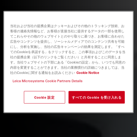
当社および当社の提携企業はクッキーおよびその他のトラッキング技術、お
客様の連絡先情報など、お客様が直接当社に提供するデータの一部を使用し
てこれらやその他のウェブサイトとのやり取りに基づき、お客様に合わせた
広告やコンテンツを提供し、ソーシャルメディアでのコンテンツ共有を可能
にし、分析を実施し、当社の広告キャンペーンの効果を測定します。「すべ
てのCookieを承認する」をクリックすると、この事項およびこのデータを当
社の提携企業（以下のリンクをご覧ください）と共有することに同意しま
す。当社ウェブサイトの下部にある「Cookieの設定」から、いつでも同意の
内容を変更することができます。当社の業務慣行の詳細につきましては、当
社のCookieに関する通知をお読みください
Cookie Notice
Leica Microsystems Cookie Partners Details
Cookie 設定
すべての Cookie を受け入れる