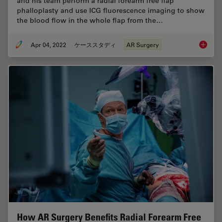
and his team perform a radial forearm free flap
phalloplasty and use ICG fluorescence imaging to show
the blood flow in the whole flap from the…
Apr 04, 2022
ケーススタディ
AR Surgery
Using G
How AR Surgery Benefits Radial Forearm Free