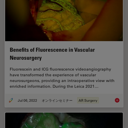
Benefits of Fluorescence in Vascular
Neurosurgery
Fluorescein and ICG fluorescence videoangiography
have transformed the experience of vascular
neurosurgeons, providing an intraoperative view with
enriched information. During the Leica 2021…
Jul 06, 2022
オンラインセミナー
AR Surgery
Benefit