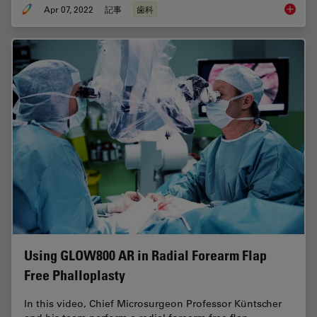
Apr 07, 2022
記事
歯科
Improvi
Using GLOW800 AR in Radial Forearm Flap
Free Phalloplasty
In this video, Chief Microsurgeon Professor Küntscher