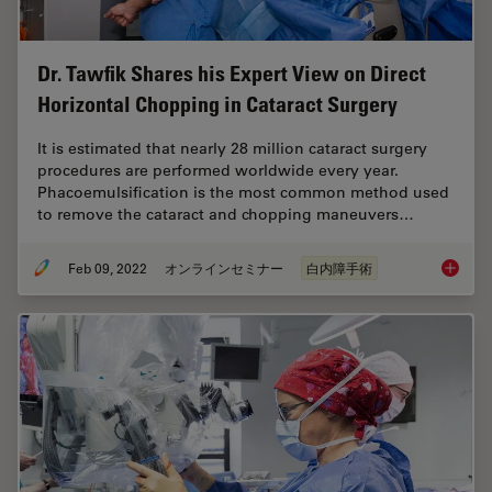
Dr. Tawfik Shares his Expert View on Direct
Horizontal Chopping in Cataract Surgery
It is estimated that nearly 28 million cataract surgery
procedures are performed worldwide every year.
Phacoemulsification is the most common method used
to remove the cataract and chopping maneuvers…
Feb 09, 2022
オンラインセミナー
白内障手術
Dr. Taw