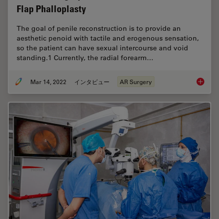
Flap Phalloplasty
The goal of penile reconstruction is to provide an
aesthetic penoid with tactile and erogenous sensation,
so the patient can have sexual intercourse and void
standing.1 Currently, the radial forearm…
Mar 14, 2022
インタビュー
AR Surgery
How AR 