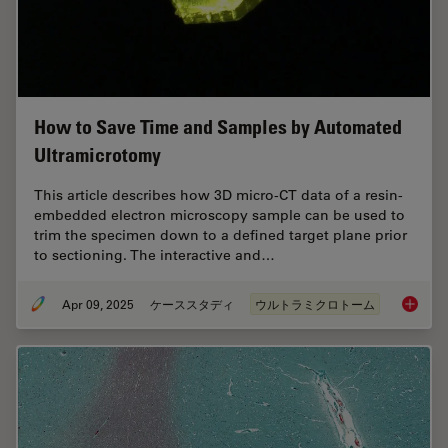
How to Save Time and Samples by Automated
Ultramicrotomy
This article describes how 3D micro-CT data of a resin-
embedded electron microscopy sample can be used to
trim the specimen down to a defined target plane prior
to sectioning. The interactive and…
Apr 09, 2025
ケーススタディ
ウルトラミクロトーム
How to 