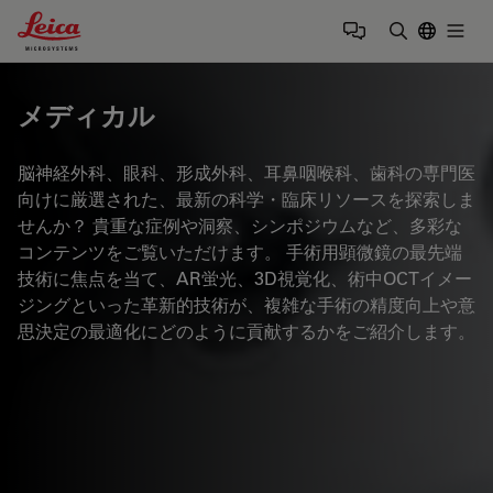
Leica Microsystems Logo
Togg
検索用語を
メディカル
脳神経外科、眼科、形成外科、耳鼻咽喉科、歯科の専門医
向けに厳選された、最新の科学・臨床リソースを探索しま
せんか？ 貴重な症例や洞察、シンポジウムなど、多彩な
コンテンツをご覧いただけます。 手術用顕微鏡の最先端
技術に焦点を当て、AR蛍光、3D視覚化、術中OCTイメー
ジングといった革新的技術が、複雑な手術の精度向上や意
思決定の最適化にどのように貢献するかをご紹介します。