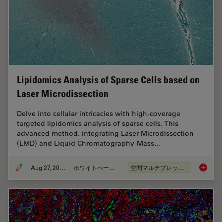
Lipidomics Analysis of Sparse Cells based on
Laser Microdissection
Delve into cellular intricacies with high-coverage
targeted lipidomics analysis of sparse cells. This
advanced method, integrating Laser Microdissection
(LMD) and Liquid Chromatography-Mass…
Aug 27, 2024
ホワイトぺーパー
空間マルチプレックス
Lipidom