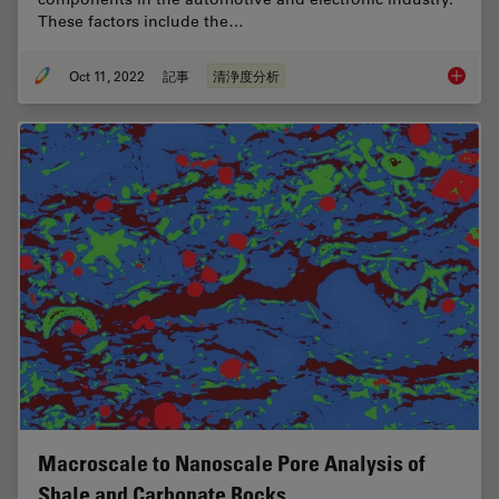
These factors include the…
Oct 11, 2022
記事
清浄度分析
3 Facto
Macroscale to Nanoscale Pore Analysis of
Shale and Carbonate Rocks