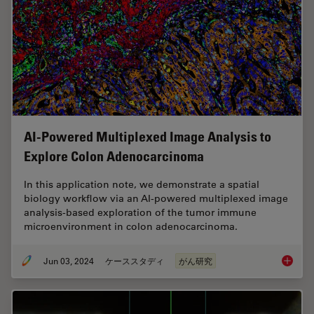
AI-Powered Multiplexed Image Analysis to
Explore Colon Adenocarcinoma
In this application note, we demonstrate a spatial
biology workflow via an AI-powered multiplexed image
analysis-based exploration of the tumor immune
microenvironment in colon adenocarcinoma.
Jun 03, 2024
ケーススタディ
がん研究
AI-Powe