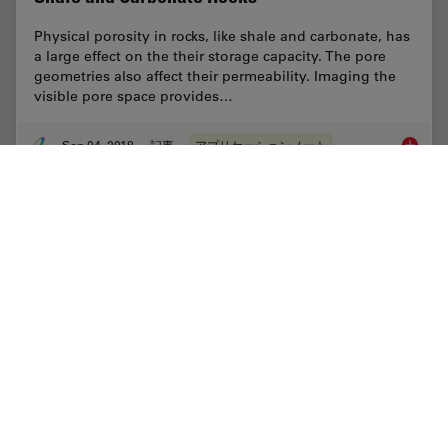
Physical porosity in rocks, like shale and carbonate, has
a large effect on the their storage capacity. The pore
geometries also affect their permeability. Imaging the
visible pore space provides…
Sep 04, 2018
記事
アプリケーションノート
Macrosc