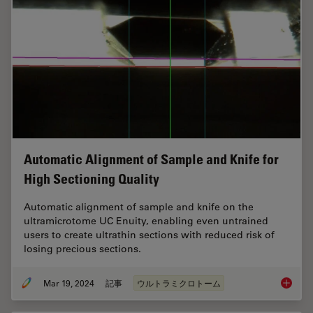
Automatic Alignment of Sample and Knife for
High Sectioning Quality
Automatic alignment of sample and knife on the
ultramicrotome UC Enuity, enabling even untrained
users to create ultrathin sections with reduced risk of
losing precious sections.
Mar 19, 2024
記事
ウルトラミクロトーム
Automat