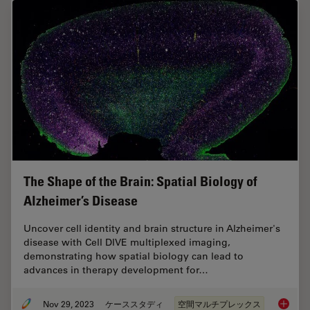
The Shape of the Brain: Spatial Biology of
Alzheimer’s Disease
Uncover cell identity and brain structure in Alzheimer's
disease with Cell DIVE multiplexed imaging,
demonstrating how spatial biology can lead to
advances in therapy development for…
Nov 29, 2023
ケーススタディ
空間マルチプレックス
The Shap