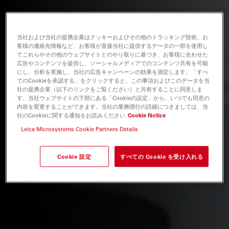
当社および当社の提携企業はクッキーおよびその他のトラッキング技術、お
客様の連絡先情報など、お客様が直接当社に提供するデータの一部を使用し
てこれらやその他のウェブサイトとのやり取りに基づき、お客様に合わせた
広告やコンテンツを提供し、ソーシャルメディアでのコンテンツ共有を可能
にし、分析を実施し、当社の広告キャンペーンの効果を測定します。「すべ
てのCookieを承認する」をクリックすると、この事項およびこのデータを当
社の提携企業（以下のリンクをご覧ください）と共有することに同意しま
す。当社ウェブサイトの下部にある「Cookieの設定」から、いつでも同意の
内容を変更することができます。当社の業務慣行の詳細につきましては、当
社のCookieに関する通知をお読みください
Cookie Notice
Leica Microsystems Cookie Partners Details
Cookie 設定
すべての Cookie を受け入れる