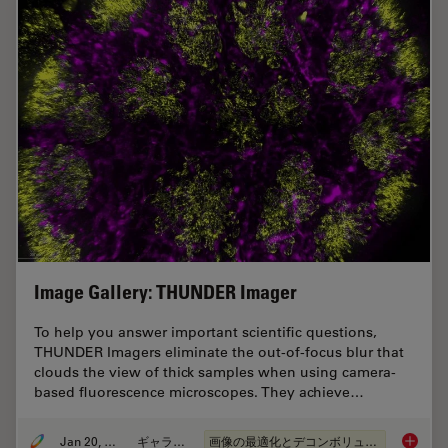
Image Gallery: THUNDER Imager
To help you answer important scientific questions,
THUNDER Imagers eliminate the out-of-focus blur that
clouds the view of thick samples when using camera-
based fluorescence microscopes. They achieve…
Jan 20, 2021
ギャラリー
画像の最適化とデコンボリューション
Image G