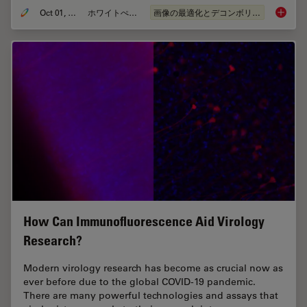
Oct 01, 2020
ホワイトぺーパー
画像の最適化とデコンボリューション
An Intr
How Can Immunofluorescence Aid Virology
Research?
Modern virology research has become as crucial now as
ever before due to the global COVID-19 pandemic.
There are many powerful technologies and assays that