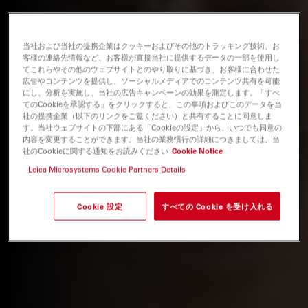
当社および当社の提携企業はクッキーおよびその他のトラッキング技術、お
客様の連絡先情報など、お客様が直接当社に提供するデータの一部を使用し
てこれらやその他のウェブサイトとのやり取りに基づき、お客様に合わせた
広告やコンテンツを提供し、ソーシャルメディアでのコンテンツ共有を可能
にし、分析を実施し、当社の広告キャンペーンの効果を測定します。「すべ
てのCookieを承認する」をクリックすると、この事項およびこのデータを当
社の提携企業（以下のリンクをご覧ください）と共有することに同意しま
す。当社ウェブサイトの下部にある「Cookieの設定」から、いつでも同意の
内容を変更することができます。当社の業務慣行の詳細につきましては、当
社のCookieに関する通知をお読みください
Cookie Notice
Leica Microsystems Cookie Partners Details
Cookie 設定
すべての Cookie を受け入れる