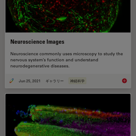
Neuroscience Images
Neuroscience commonly uses microscopy to study the
nervous system’s function and understand
neurodegenerative diseases.
Jun 25, 2021
ギャラリー
神経科学
Neurosc