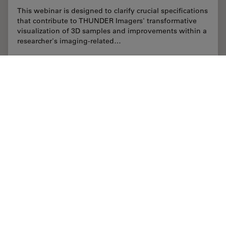
This webinar is designed to clarify crucial specifications
that contribute to THUNDER Imagers' transformative
visualization of 3D samples and improvements within a
researcher's imaging-related…
May 08, 2020
オンラインセミナー
画像の最適化とデコンボリューション
Computa