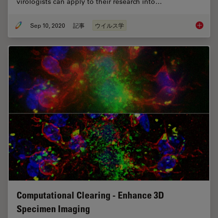
virologists can apply to their research into…
Sep 10, 2020
記事
ウイルス学
How Can
Computational Clearing - Enhance 3D
Specimen Imaging