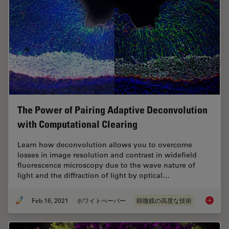
The Power of Pairing Adaptive Deconvolution
with Computational Clearing
Learn how deconvolution allows you to overcome
losses in image resolution and contrast in widefield
fluorescence microscopy due to the wave nature of
light and the diffraction of light by optical…
Feb 16, 2021
ホワイトぺーパー
顕微鏡の高度な技術
The Pow