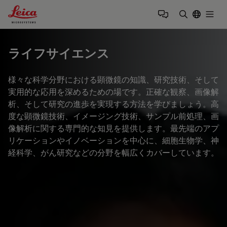
Leica Microsystems Logo
Togg
検索用語を
ライフサイエンス
様々な科学分野における顕微鏡の知識、研究技術、そして
実用的な応用を深めるための場です。正確な観察、画像解
析、そして研究の進歩を実現する方法を学びましょう。高
度な顕微鏡技術、イメージング技術、サンプル前処理、画
像解析に関する専門的な知見を提供します。最先端のアプ
リケーションやイノベーションを中心に、細胞生物学、神
経科学、がん研究などの分野を幅広くカバーしています。