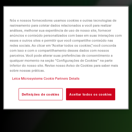
Nós e nossos fornecedores usamos cookies e outras tecnologias de
rastreamento para coletar dados relacionados a você para realizar
análises, melhorar sua experiência de uso de nosso site, fornecer
anúncios e conteúdo personalizados com base em suas interações com
esses e outros sites e permitir que você compartilhe conteúdo nas
redes sociais. Ao clicar em “Aceitar todos os cookies”, você concorda
com isso e com o compartilhamento desses dados com nossos
parceiros. Você pode alterar suas preferências de consentimento a
qualquer momento na seção “Configurações de Cookies” na parte
inferior do nosso site. Revise nosso Aviso de Cookies para saber mais
sobre nossas práticas.
Leica Microsystems Cookie Partners Details
Definições de cookies
Aceitar todos os cookies