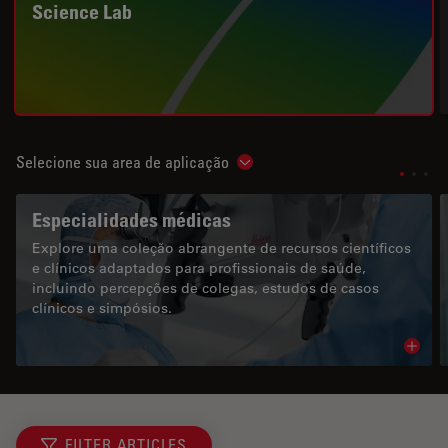
Science Lab
Selecione sua area de aplicação
Show subnavigation
Especialidades médicas
Explore uma coleção abrangente de recursos científicos
e clínicos adaptados para profissionais de saúde,
incluindo percepções de colegas, estudos de casos
clínicos e simpósios.
Read 
FILTER ARTICLES