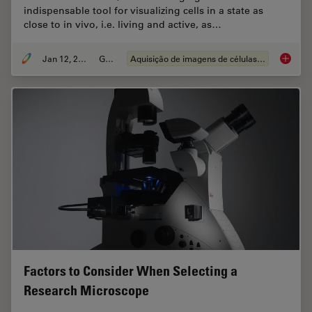
indispensable tool for visualizing cells in a state as
close to in vivo, i.e. living and active, as…
Jan 12, 2026
Guia
Aquisição de imagens de células vivas
Guide t
Factors to Consider When Selecting a
Research Microscope