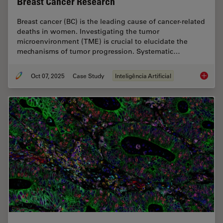
Breast Cancer Research
Breast cancer (BC) is the leading cause of cancer-related
deaths in women. Investigating the tumor
microenvironment (TME) is crucial to elucidate the
mechanisms of tumor progression. Systematic…
Oct 07, 2025
Case Study
Inteligência Artificial
AI-Powe