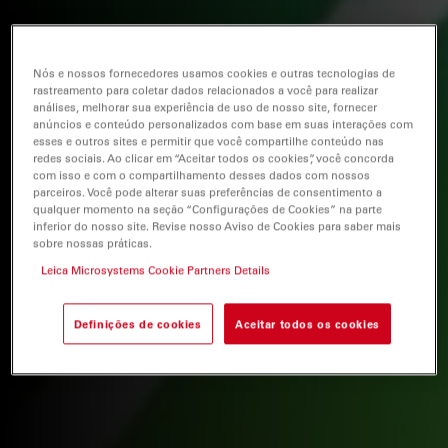
Nós e nossos fornecedores usamos cookies e outras tecnologias de
rastreamento para coletar dados relacionados a você para realizar
análises, melhorar sua experiência de uso de nosso site, fornecer
anúncios e conteúdo personalizados com base em suas interações com
esses e outros sites e permitir que você compartilhe conteúdo nas
redes sociais. Ao clicar em “Aceitar todos os cookies”, você concorda
com isso e com o compartilhamento desses dados com nossos
parceiros. Você pode alterar suas preferências de consentimento a
qualquer momento na seção “Configurações de Cookies” na parte
inferior do nosso site. Revise nosso Aviso de Cookies para saber mais
sobre nossas práticas.
Leica Microsystems Cookie Partners Details
Definições de cookies
Aceitar todos os cookies