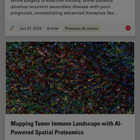
While surgery is effective initially, some patients
develop recurrent secondary disease with poor
prognosis, necessitating advanced therapies like…
Jan 31, 2025
Article
Pesquisa de câncer
Uncover
Mapping Tumor Immune Landscape with AI-
Powered Spatial Proteomics