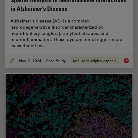
Spatial Analysis of Neuroimmune Interactions
in Alzheimer’s Disease
Alzheimer’s disease (AD) is a complex
neurodegenerative disorder characterized by
neurofibrillary tangles, β-amyloid plaques, and
neuroinflammation. These dysfunctions trigger or are
exacerbated by…
Nov 11, 2024
Case Study
Análise multiplex espacial
Spatial