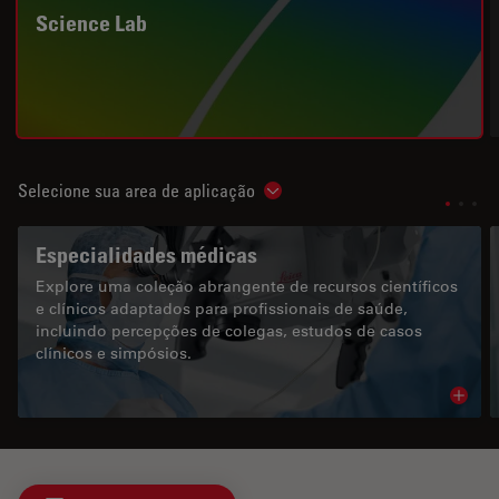
Science Lab
Selecione sua area de aplicação
Show subnavigation
Especialidades médicas
Explore uma coleção abrangente de recursos científicos
e clínicos adaptados para profissionais de saúde,
incluindo percepções de colegas, estudos de casos
clínicos e simpósios.
Read 