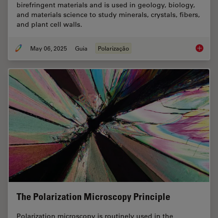
birefringent materials and is used in geology, biology,
and materials science to study minerals, crystals, fibers,
and plant cell walls.
May 06, 2025
Guia
Polarização
A Guide
The Polarization Microscopy Principle
Polarization microscopy is routinely used in the