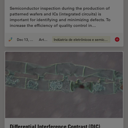
Semiconductor inspection during the production of
patterned wafers and ICs (integrated circuits) is
important for identifying and minimizing defects. To
increase the efficiency of quality control in…
Dec 13, 2023
Article
Indústria de eletrônicos e semicondutores
Rapid S
Differential Interference Contrast (DIC)