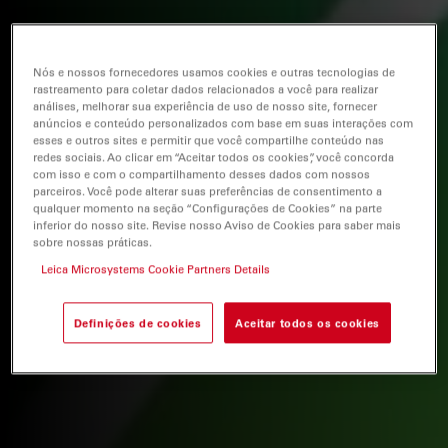
Nós e nossos fornecedores usamos cookies e outras tecnologias de
rastreamento para coletar dados relacionados a você para realizar
análises, melhorar sua experiência de uso de nosso site, fornecer
anúncios e conteúdo personalizados com base em suas interações com
esses e outros sites e permitir que você compartilhe conteúdo nas
redes sociais. Ao clicar em “Aceitar todos os cookies”, você concorda
com isso e com o compartilhamento desses dados com nossos
parceiros. Você pode alterar suas preferências de consentimento a
qualquer momento na seção “Configurações de Cookies” na parte
inferior do nosso site. Revise nosso Aviso de Cookies para saber mais
sobre nossas práticas.
Leica Microsystems Cookie Partners Details
Definições de cookies
Aceitar todos os cookies