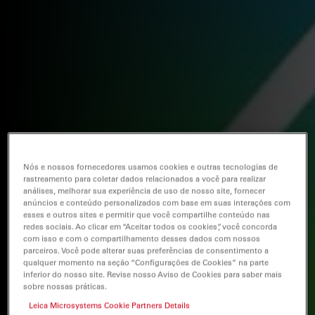
Nós e nossos fornecedores usamos cookies e outras tecnologias de
rastreamento para coletar dados relacionados a você para realizar
análises, melhorar sua experiência de uso de nosso site, fornecer
anúncios e conteúdo personalizados com base em suas interações com
esses e outros sites e permitir que você compartilhe conteúdo nas
redes sociais. Ao clicar em “Aceitar todos os cookies”, você concorda
com isso e com o compartilhamento desses dados com nossos
parceiros. Você pode alterar suas preferências de consentimento a
qualquer momento na seção “Configurações de Cookies” na parte
inferior do nosso site. Revise nosso Aviso de Cookies para saber mais
sobre nossas práticas.
Leica Microsystems Cookie Partners Details