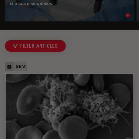
clínicos e simpósios.
Read 
FILTER ARTICLES
SEM