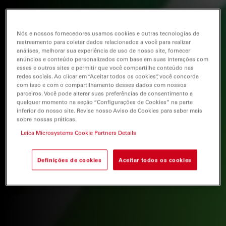
Nós e nossos fornecedores usamos cookies e outras tecnologias de
rastreamento para coletar dados relacionados a você para realizar
análises, melhorar sua experiência de uso de nosso site, fornecer
anúncios e conteúdo personalizados com base em suas interações com
esses e outros sites e permitir que você compartilhe conteúdo nas
redes sociais. Ao clicar em “Aceitar todos os cookies”, você concorda
com isso e com o compartilhamento desses dados com nossos
parceiros. Você pode alterar suas preferências de consentimento a
qualquer momento na seção “Configurações de Cookies” na parte
inferior do nosso site. Revise nosso Aviso de Cookies para saber mais
sobre nossas práticas.
Leica Microsystems Cookie Partners Details
Definições de cookies
Aceitar todos os cookies