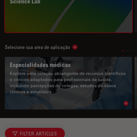
Science Lab
Selecione sua area de aplicação
Show subnavigation
Especialidades médicas
Explore uma coleção abrangente de recursos científicos
e clínicos adaptados para profissionais de saúde,
incluindo percepções de colegas, estudos de casos
clínicos e simpósios.
Read 
FILTER ARTICLES