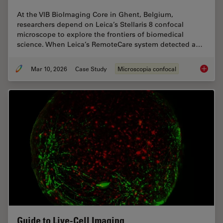
At the VIB BioImaging Core in Ghent, Belgium,
researchers depend on Leica’s Stellaris 8 confocal
microscope to explore the frontiers of biomedical
science. When Leica’s RemoteCare system detected a…
Mar 10, 2026
Case Study
Microscopia confocal
Predict
Guide to Live-Cell Imaging