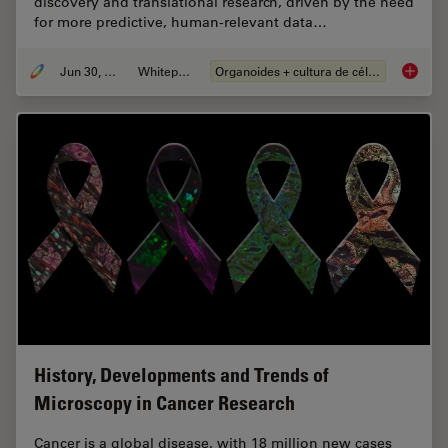
discovery and translational research, driven by the need
for more predictive, human-relevant data…
Jun 30, 2026
Whitepaper
Organoides + cultura de células 3D
What’s 
History, Developments and Trends of
Microscopy in Cancer Research
Cancer is a global disease, with 18 million new cases