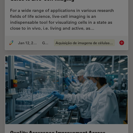
For a wide range of applications in various research
fields of life science, live-cell imaging is an
indispensable tool for visualizing cells in a state as
close to in vivo, i.e. living and active, as…
Jan 12, 2026
Guia
Aquisição de imagens de células vivas
Guide t