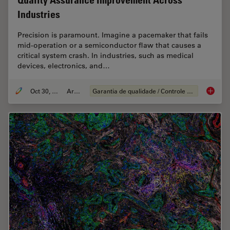
Quality Assurance Improvement Across
Industries
Precision is paramount. Imagine a pacemaker that fails
mid-operation or a semiconductor flaw that causes a
critical system crash. In industries, such as medical
devices, electronics, and…
Oct 30, 2025
Article
Garantia de qualidade / Controle de qualidade
Quality