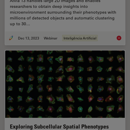
Aivia 13 handles large 2D images and enables
researchers to obtain deep insights into
microenvironment surrounding their phenotypes with
millions of detected objects and automatic clustering
up to 30…
Dec 13, 2023
Webinar
Inteligência Artificial
Transfo
Exploring Subcellular Spatial Phenotypes