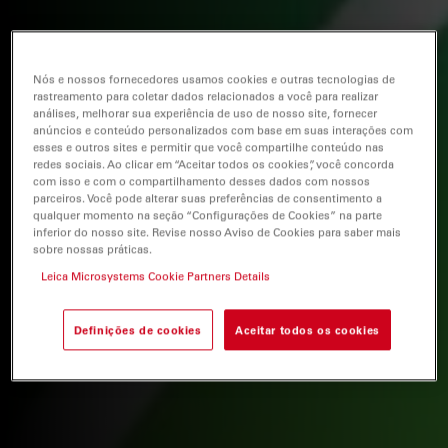
Nós e nossos fornecedores usamos cookies e outras tecnologias de
rastreamento para coletar dados relacionados a você para realizar
análises, melhorar sua experiência de uso de nosso site, fornecer
anúncios e conteúdo personalizados com base em suas interações com
esses e outros sites e permitir que você compartilhe conteúdo nas
redes sociais. Ao clicar em “Aceitar todos os cookies”, você concorda
com isso e com o compartilhamento desses dados com nossos
parceiros. Você pode alterar suas preferências de consentimento a
qualquer momento na seção “Configurações de Cookies” na parte
inferior do nosso site. Revise nosso Aviso de Cookies para saber mais
sobre nossas práticas.
Leica Microsystems Cookie Partners Details
Definições de cookies
Aceitar todos os cookies