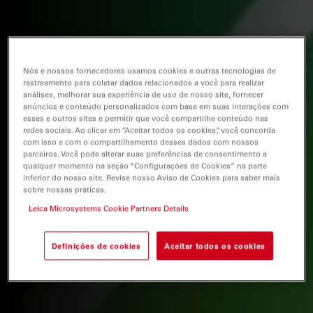
Nós e nossos fornecedores usamos cookies e outras tecnologias de
rastreamento para coletar dados relacionados a você para realizar
análises, melhorar sua experiência de uso de nosso site, fornecer
anúncios e conteúdo personalizados com base em suas interações com
esses e outros sites e permitir que você compartilhe conteúdo nas
redes sociais. Ao clicar em “Aceitar todos os cookies”, você concorda
com isso e com o compartilhamento desses dados com nossos
parceiros. Você pode alterar suas preferências de consentimento a
qualquer momento na seção “Configurações de Cookies” na parte
inferior do nosso site. Revise nosso Aviso de Cookies para saber mais
sobre nossas práticas.
Leica Microsystems Cookie Partners Details
Definições de cookies
Aceitar todos os cookies