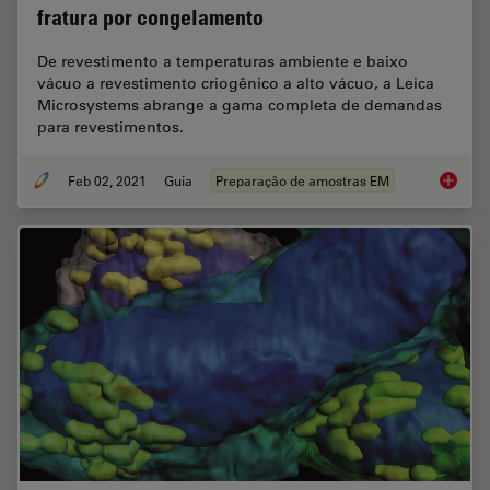
fratura por congelamento
De revestimento a temperaturas ambiente e baixo
vácuo a revestimento criogênico a alto vácuo, a Leica
Microsystems abrange a gama completa de demandas
para revestimentos.
Feb 02, 2021
Guia
Preparação de amostras EM
Soluçõe