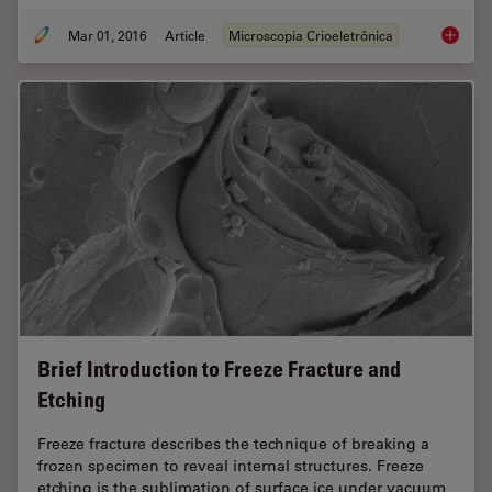
Mar 01, 2016
Article
Microscopia Crioeletrônica
Imaging
Brief Introduction to Freeze Fracture and
Etching
Freeze fracture describes the technique of breaking a
frozen specimen to reveal internal structures. Freeze
etching is the sublimation of surface ice under vacuum