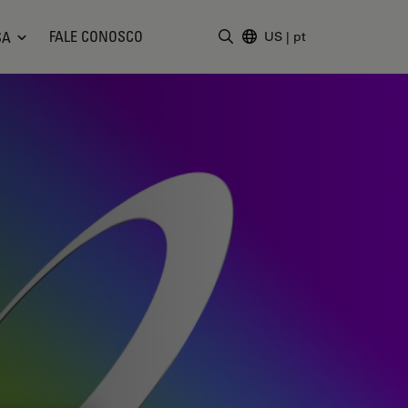
FALE CONOSCO
SA
US
|
pt
Insira o termo da pesquisa