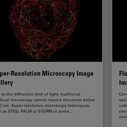
per-Resolution Microscopy Image
Fl
llery
Im
to the diffraction limit of light, traditional
Conf
focal microscopy cannot resolve structures below
exci
0 nm. Super-resolution microscopy techniques,
coll
h as STED, PALM or STORM or some…
proc
emi