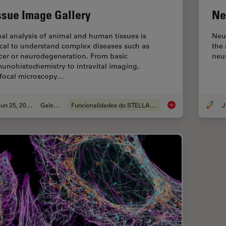
ssue Image Gallery
Ne
ual analysis of animal and human tissues is
Neu
tical to understand complex diseases such as
the
cer or neurodegeneration. From basic
neu
unohistochemistry to intravital imaging,
focal microscopy…
Jun 25, 2021
Galeria
Funcionalidades do STELLARIS
J
Tissue Image Galler