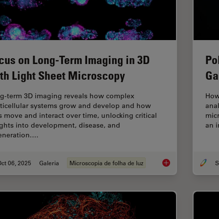
cus on Long-Term Imaging in 3D
Po
th Light Sheet Microscopy
Ga
g-term 3D imaging reveals how complex
How
ticellular systems grow and develop and how
anal
ls move and interact over time, unlocking critical
micr
ights into development, disease, and
an i
eneration.…
ct 06, 2025
Galeria
Microscopia de folha de luz
S
Focus on Long-Term 