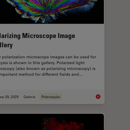
larizing Microscope Image
llery
 polarization microscope images can be used for
ysis is shown in this gallery. Polarized light
oscopy (also known as polarizing microscopy) is
mportant method for different fields and…
ep 29, 2025
Galeria
Polarização
Imaging in 3D with Light Sheet Microscopy
Polarizing Microscop