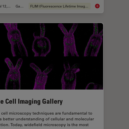
Jul 12, 2021
Galeria
FLIM (Fluorescence Lifetime Imaging Microscopy)
croscopy Image Gallery
Fluorescence Lifeti
ve Cell Imaging Gallery
 cell microscopy techniques are fundamental to
a better understanding of cellular and molecular
tion. Today, widefield microscopy is the most