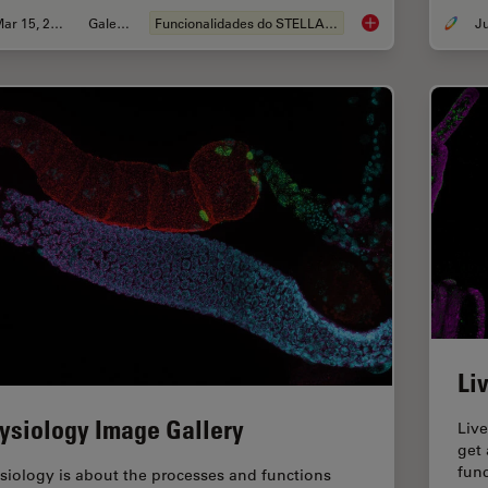
Mar 15, 2024
Galeria
Funcionalidades do STELLARIS
Super-Resolution Mi
Li
ysiology Image Gallery
Live
get 
func
siology is about the processes and functions