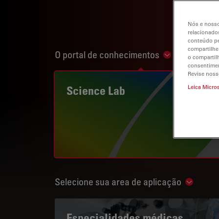
Nós e nosso
relacionados
conteúdo pe
compartilhe
O portal de conhecimentos
Show subnavi
o compartil
consentimen
Revise noss
Science Lab
Leica Micro
Selecione sua area de aplicação
Show su
Especialidades médicas