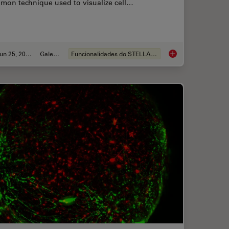
mon technique used to visualize cell…
Jun 25, 2021
Galeria
Funcionalidades do STELLARIS
llery
Live Cell Imaging Ga