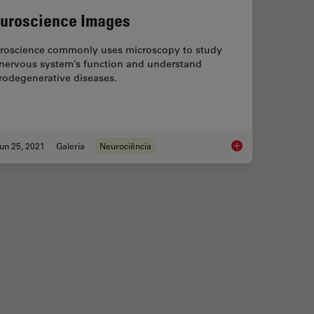
uroscience Images
roscience commonly uses microscopy to study
 nervous system’s function and understand
rodegenerative diseases.
un 25, 2021
Galeria
Neurociência
y
Neuroscience Image