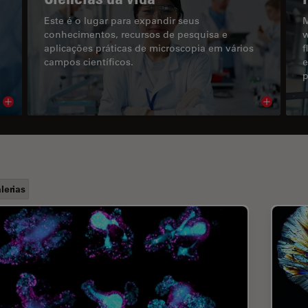
Este é o lugar para expandir seus
M
conhecimentos, recursos de pesquisa e
w
aplicações práticas de microscopia em vários
f
campos científicos.
e
p
Read article
Read arti
lerias