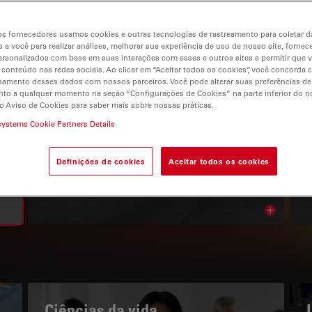
s fornecedores usamos cookies e outras tecnologias de rastreamento para coletar 
 a você para realizar análises, melhorar sua experiência de uso de nosso site, fornec
rsonalizados com base em suas interações com esses e outros sites e permitir que 
 conteúdo nas redes sociais. Ao clicar em “Aceitar todos os cookies”, você concorda
gation
hamento desses dados com nossos parceiros. Você pode alterar suas preferências de
to a qualquer momento na seção “Configurações de Cookies” na parte inferior do no
o Aviso de Cookies para saber mais sobre nossas práticas.
systems Cookie Partners Details
O PORTAL DE CONHECIMENTOS
Leia os nossos artigos mais
Definições de cookies
Aceitar todos os cookies
recentes
Read arti
bnavigation
Ciências da vida