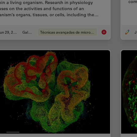
com
hin a living organism. Research in physiology
uses on the activities and functions of an
anism’s organs, tissues, or cells, including the…
Jun 29, 2021
Galeria
Técnicas avançadas de microscopia
Physiology Image Ga