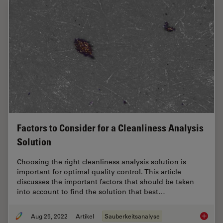
Factors to Consider for a Cleanliness Analysis
Solution
Choosing the right cleanliness analysis solution is
important for optimal quality control. This article
discusses the important factors that should be taken
into account to find the solution that best…
Aug 25, 2022
Artikel
Sauberkeitsanalyse
Factors 