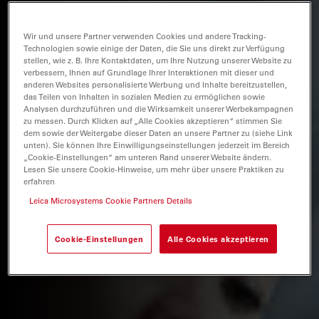
Wir und unsere Partner verwenden Cookies und andere Tracking-
Technologien sowie einige der Daten, die Sie uns direkt zur Verfügung
stellen, wie z. B. Ihre Kontaktdaten, um Ihre Nutzung unserer Website zu
verbessern, Ihnen auf Grundlage Ihrer Interaktionen mit dieser und
anderen Websites personalisierte Werbung und Inhalte bereitzustellen,
das Teilen von Inhalten in sozialen Medien zu ermöglichen sowie
Analysen durchzuführen und die Wirksamkeit unserer Werbekampagnen
zu messen. Durch Klicken auf „Alle Cookies akzeptieren“ stimmen Sie
dem sowie der Weitergabe dieser Daten an unsere Partner zu (siehe Link
unten). Sie können Ihre Einwilligungseinstellungen jederzeit im Bereich
„Cookie-Einstellungen“ am unteren Rand unserer Website ändern.
Lesen Sie unsere Cookie-Hinweise, um mehr über unsere Praktiken zu
erfahren
Leica Microsystems Cookie Partners Details
Cookie-Einstellungen
Alle Cookies akzeptieren