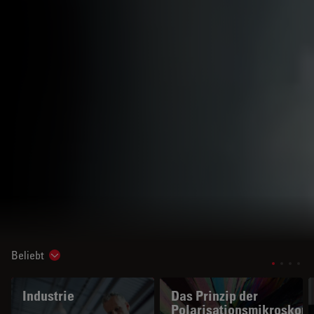
Beliebt
Show subnavigation
Industrie
Das Prinzip der
Polarisationsmikroskopi