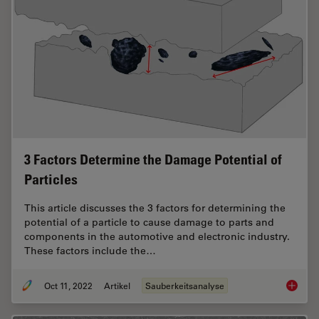
3 Factors Determine the Damage Potential of
Particles
This article discusses the 3 factors for determining the
potential of a particle to cause damage to parts and
components in the automotive and electronic industry.
These factors include the…
Oct 11, 2022
Artikel
Sauberkeitsanalyse
3 Facto