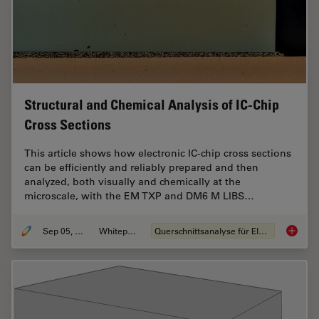
Structural and Chemical Analysis of IC-Chip
Cross Sections
This article shows how electronic IC-chip cross sections
can be efficiently and reliably prepared and then
analyzed, both visually and chemically at the
microscale, with the EM TXP and DM6 M LIBS…
Sep 05, 2023
Whitepaper
Querschnittsanalyse für Elektronik
Structu