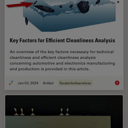
Key Factors for Efficient Cleanliness Analysis
An overview of the key factors necessary for technical
cleanliness and efficient cleanliness analysis
concerning automotive and electronics manufacturing
and production is provided in this article.
Jan 03, 2024
Artikel
Sauberkeitsanalyse
Key Fact