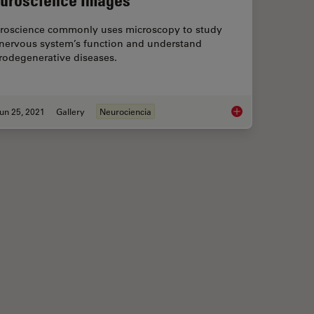
roscience commonly uses microscopy to study
 nervous system’s function and understand
rodegenerative diseases.
un 25, 2021
Gallery
Neurociencia
llery
Neuroscience Image