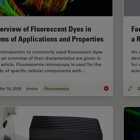
erview of Fluorescent Dyes in
Fa
rms of Applications and Properties
a 
introduction to commonly used fluorescent dyes
An o
 an overview of their characteristics are given in
devi
s article. Fluorescence microscopy is used for the
for 
dy of specific cellular components with…
scie
Mar 16, 2026
Article
Fluorescencia
D
Overview of Fluoresc