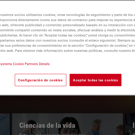
nuestros socios utilizamos cookies, otras tecnologías de seguimiento y parte de los
roporciona directamente (como sus datos de contacto) para mejorar su experiencia 
o web, ofrecerle publicidad y contenido personalizado basado en su interacción con e
permitirle compartir contenido en redes sociales, efectuar análisis y medir la efectivi
tion
licitarias. Al hacer clic en “Aceptar todas las cookies”, usted otorga su consentimie
partamos estos datos con nuestros socios (consulte el enlace siguiente). Siempre qu
r sus preferencias de consentimiento en la sección “Configuración de cookies”, en la
sitio web. Para obtener más información sobre nuestras políticas, consulte nuestro A
EL PORTAL DE CONOCIMIENTO
systems Cookie Partners Details
Nuestros últimos artículos
Configuración de cookies
Aceptar todas las cookies
Read arti
subnavigation
Ciencias de la vida
Este es el lugar para ampliar sus
S