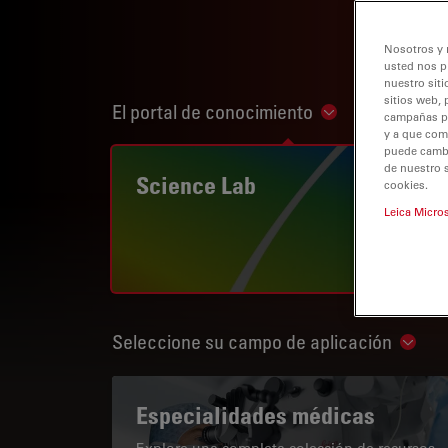
Nosotros y 
usted nos p
nuestro siti
sitios web, 
El portal de conocimiento
Show subnaviga
campañas pub
y a que com
puede cambia
de nuestro 
Science Lab
cookies.
Leica Micro
Seleccione su campo de aplicación
Show 
Especialidades médicas
Explore una completa colección de recursos