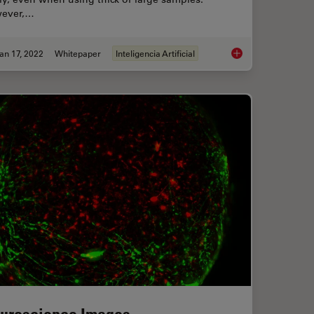
ever,…
an 17, 2022
Whitepaper
Inteligencia Artificial
volution
How to Remove Out-
uroscience Images