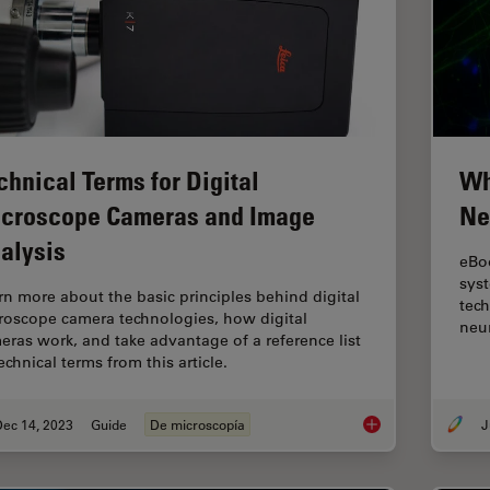
chnical Terms for Digital
Wh
croscope Cameras and Image
Ne
alysis
eBoo
syst
rn more about the basic principles behind digital
tec
roscope camera technologies, how digital
neu
eras work, and take advantage of a reference list
echnical terms from this article.
Dec 14, 2023
Guide
De microscopía
J
Technical Terms for