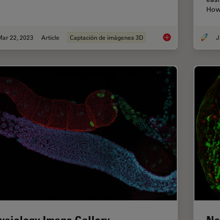
How
Mar 22, 2023
Article
Captación de imágenes 3D
J
Going Beyond Decon
ysiology Image Gallery
Ne