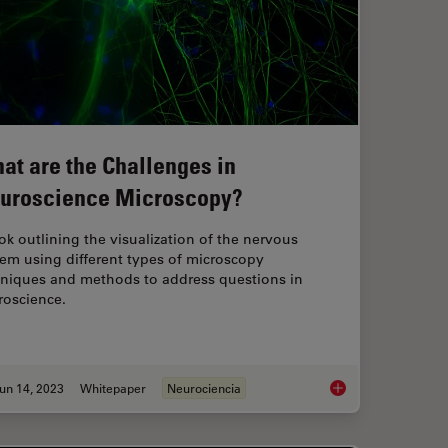
at are the Challenges in
uroscience Microscopy?
k outlining the visualization of the nervous
em using different types of microscopy
hniques and methods to address questions in
roscience.
un 14, 2023
Whitepaper
Neurociencia
 Digital Microscope Cameras and Image Analysis
What are the Challe