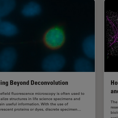
ing Beyond Deconvolution
Ho
an
efield fluorescence microscopy is often used to
ualize structures in life science specimens and
The 
ain useful information. With the use of
rese
orescent proteins or dyes, discrete specimen…
biol
easi