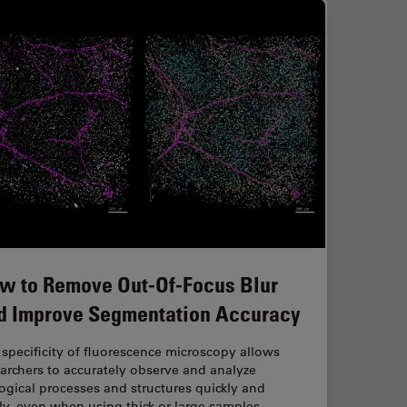
w to Remove Out-Of-Focus Blur
d Improve Segmentation Accuracy
specificity of fluorescence microscopy allows
archers to accurately observe and analyze
ogical processes and structures quickly and
ly, even when using thick or large samples.