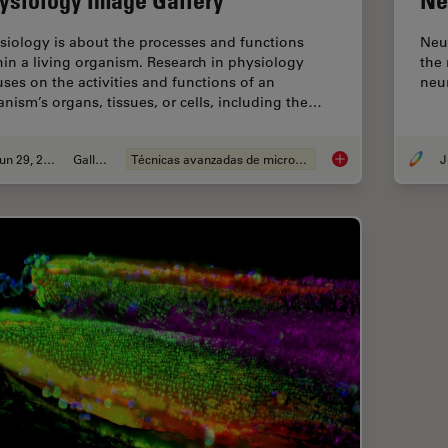
siology is about the processes and functions
Neu
hin a living organism. Research in physiology
the
uses on the activities and functions of an
neu
anism’s organs, tissues, or cells, including the…
Jun 29, 2021
Gallery
Técnicas avanzadas de microscopía
J
Physiology Image Ga