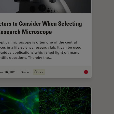
ctors to Consider When Selecting
Research Microscope
ptical microscope is often one of the central
ces in a life-science research lab. It can be used
various applications which shed light on many
ntific questions. Thereby the…
ec 16, 2025
Guide
Óptica
ent Dyes in terms of Applications and Properties
Factors to Consider