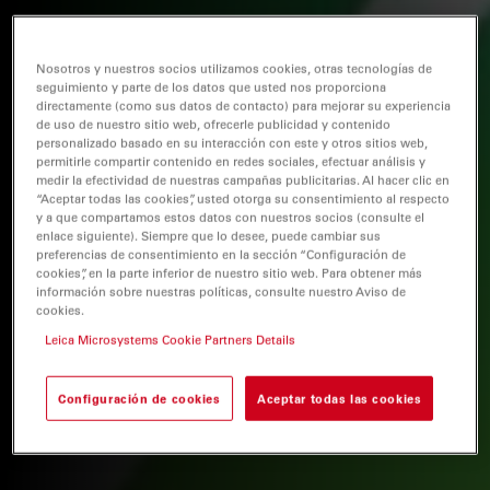
Nosotros y nuestros socios utilizamos cookies, otras tecnologías de
seguimiento y parte de los datos que usted nos proporciona
directamente (como sus datos de contacto) para mejorar su experiencia
de uso de nuestro sitio web, ofrecerle publicidad y contenido
personalizado basado en su interacción con este y otros sitios web,
permitirle compartir contenido en redes sociales, efectuar análisis y
medir la efectividad de nuestras campañas publicitarias. Al hacer clic en
“Aceptar todas las cookies”, usted otorga su consentimiento al respecto
y a que compartamos estos datos con nuestros socios (consulte el
enlace siguiente). Siempre que lo desee, puede cambiar sus
preferencias de consentimiento en la sección “Configuración de
cookies”, en la parte inferior de nuestro sitio web. Para obtener más
información sobre nuestras políticas, consulte nuestro Aviso de
cookies.
Leica Microsystems Cookie Partners Details
Configuración de cookies
Aceptar todas las cookies