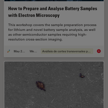
How to Prepare and Analyse Battery Samples
with Electron Microscopy
This workshop covers the sample preparation process
for lithium and novel battery sample analysis, as well
as other semiconductor samples requiring high-
resolution cross-section imaging.
May 25, 2023
Webinar
Análisis de cortes transversales para la microelectrónica
How to 