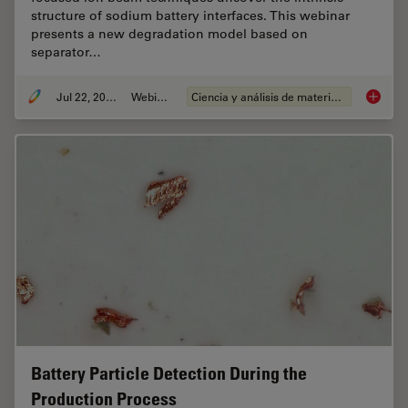
structure of sodium battery interfaces. This webinar
presents a new degradation model based on
separator…
Jul 22, 2025
Webinar
Ciencia y análisis de materiales
Reveali
Battery Particle Detection During the
Production Process