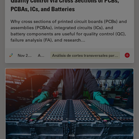
Quality Control via Cross Sections of PCBs,
PCBAs, ICs, and Batteries
Why cross sections of printed circuit boards (PCBs) and
assemblies (PCBAs), integrated circuits (ICs), and
battery components are useful for quality control (QC),
failure analysis (FA), and research…
Nov 27, 2023
Article
Análisis de cortes transversales para la microelectrónica
Quality 