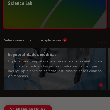
Science Lab
Seleccione su campo de aplicación
Show subnavigation
Especialidades médicas
Explore una completa colección de recursos científicos y
clínicos adaptados a los profesionales sanitarios, que
incluye opiniones de colegas, estudios de casos clínicos
y simposios.
Read 
FILTER ARTICLES