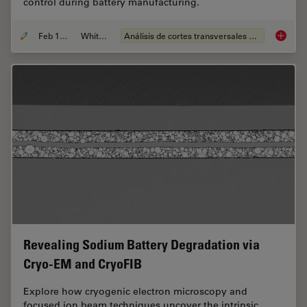
control during battery manufacturing.
Feb 12, 2026
Whitepaper
Análisis de cortes transversales para la microelectrónica
Burr De
Revealing Sodium Battery Degradation via
Cryo-EM and CryoFIB
Explore how cryogenic electron microscopy and
focused ion beam techniques uncover the intrinsic