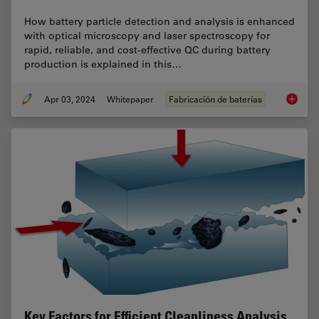
How battery particle detection and analysis is enhanced
with optical microscopy and laser spectroscopy for
rapid, reliable, and cost-effective QC during battery
production is explained in this…
Apr 03, 2024
Whitepaper
Fabricación de baterías
Battery
Key Factors for Efficient Cleanliness Analysis