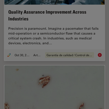
Quality Assurance Improvement Across
Industries
Precision is paramount. Imagine a pacemaker that fails
mid-operation or a semiconductor flaw that causes a
critical system crash. In industries, such as medical
devices, electronics, and…
Oct 30, 2025
Article
Garantía de calidad / Control de calidad
Quality