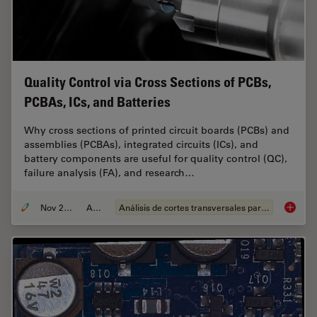
Quality Control via Cross Sections of PCBs,
PCBAs, ICs, and Batteries
Why cross sections of printed circuit boards (PCBs) and
assemblies (PCBAs), integrated circuits (ICs), and
battery components are useful for quality control (QC),
failure analysis (FA), and research…
Nov 27, 2023
Article
Análisis de cortes transversales para la microelectrónica
Quality 