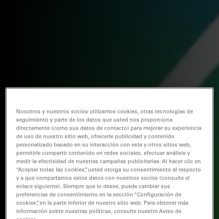
Nosotros y nuestros socios utilizamos cookies, otras tecnologías de
seguimiento y parte de los datos que usted nos proporciona
directamente (como sus datos de contacto) para mejorar su experiencia
de uso de nuestro sitio web, ofrecerle publicidad y contenido
personalizado basado en su interacción con este y otros sitios web,
permitirle compartir contenido en redes sociales, efectuar análisis y
medir la efectividad de nuestras campañas publicitarias. Al hacer clic en
“Aceptar todas las cookies”, usted otorga su consentimiento al respecto
y a que compartamos estos datos con nuestros socios (consulte el
enlace siguiente). Siempre que lo desee, puede cambiar sus
preferencias de consentimiento en la sección “Configuración de
cookies”, en la parte inferior de nuestro sitio web. Para obtener más
información sobre nuestras políticas, consulte nuestro Aviso de