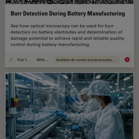
Burr Detection During Battery Manufacturing
See how optical microscopy can be used for burr
detection on battery electrodes and determination of
damage potential to achieve rapid and reliable quality
control during battery manufacturing.
Feb 12, 2026
Whitepaper
Análisis de cortes transversales para la microelectrónica
Burr De