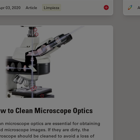
pr 03, 2020
Article
Limpieza
A
How to Sanitize a M
w to Clean Microscope Optics
an microscope optics are essential for obtaining
d microscope images. If they are dirty, the
roscope should be cleaned to avoid a loss of