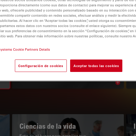
roporciona directamente (como sus datos de contacto) para mejorar su experiencia 
o web, ofrecerle publicidad y contenido personalizado basado en su interacción con e
permitirle compartir contenido en redes sociales, efectuar análisis y medir la efectivi
licitarias. Al hacer clic en “Aceptar todas las cookies”, usted otorga su consentimie
partamos estos datos con nuestros socios (consulte el enlace siguiente). Siempre qu
r sus preferencias de consentimiento en la sección “Configuración de cookies”, en la
tion
sitio web. Para obtener más información sobre nuestras políticas, consulte nuestro A
systems Cookie Partners Details
EL PORTAL DE CONOCIMIENTO
Configuración de cookies
Aceptar todas las cookies
Nuestros últimos artículos
Read arti
subnavigation
Ciencias de la vida
Este es el lugar para ampliar sus
S