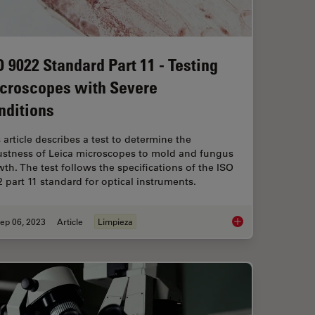
O 9022 Standard Part 11 - Testing
croscopes with Severe
nditions
 article describes a test to determine the
ustness of Leica microscopes to mold and fungus
th. The test follows the specifications of the ISO
 part 11 standard for optical instruments.
ep 06, 2023
Article
Limpieza
sider when Choosing a Dental Microscope
ISO 9022 Standard Pa