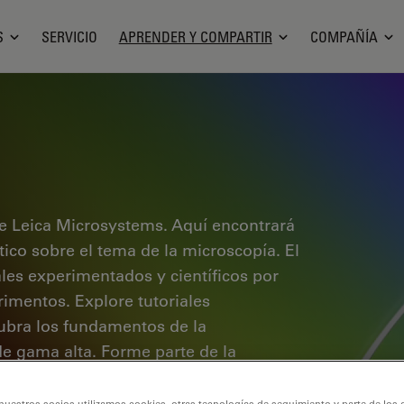
S
SERVICIO
APRENDER Y COMPARTIR
COMPAÑÍA
e Leica Microsystems. Aquí encontrará
ctico sobre el tema de la microscopía. El
ales experimentados y científicos por
rimentos. Explore tutoriales
cubra los fundamentos de la
de gama alta. Forme parte de la
 conocimientos.
nuestros socios utilizamos cookies, otras tecnologías de seguimiento y parte de los