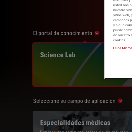
usted nos p
nuestro siti
sitios web, 
campañas pub
y a que com
puede cambia
El portal de conocimiento
Show subnaviga
de nuestro 
cookies.
Leica Micro
Science Lab
Seleccione su campo de aplicación
Show 
Especialidades médicas
Explore una completa colección de recursos