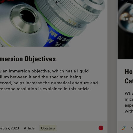
mersion Objectives
Ho
 an immersion objective, which has a liquid
ium between it and the specimen being
Ca
erved, helps increase the numerical aperture and
roscope resolution is explained in this article.
What
micr
aspe
wit
eb 27, 2023
Article
Objetivo
N
Immersion Objectiv