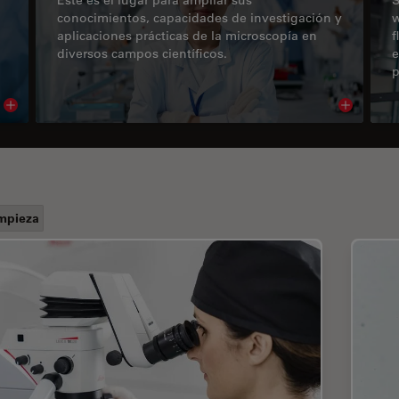
conocimientos, capacidades de investigación y
w
aplicaciones prácticas de la microscopía en
f
diversos campos científicos.
e
p
Read article
Read arti
mpieza