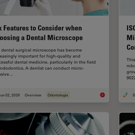
x Features to Consider when
IS
oosing a Dental Microscope
Mi
Co
 dental surgical microscope has become
reasingly important for high-quality and
This
essful dental medicine, particularly in the field
rob
endodontics. A dentist can conduct micro-
grow
asive…
9022
un 02, 2026
Overview
Odontología
S
Six Features to Con