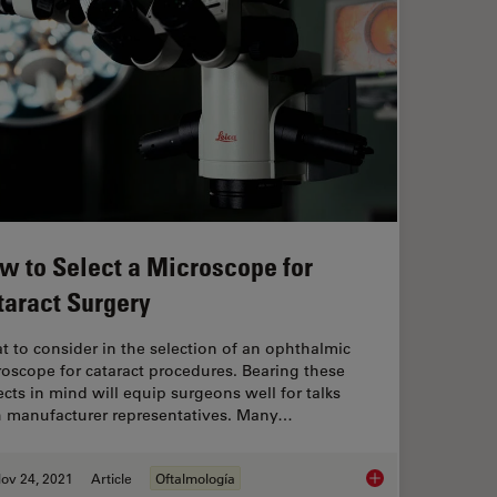
w to Select a Microscope for
taract Surgery
 to consider in the selection of an ophthalmic
oscope for cataract procedures. Bearing these
cts in mind will equip surgeons well for talks
h manufacturer representatives. Many…
ov 24, 2021
Article
Oftalmología
es
How to Select a Micr