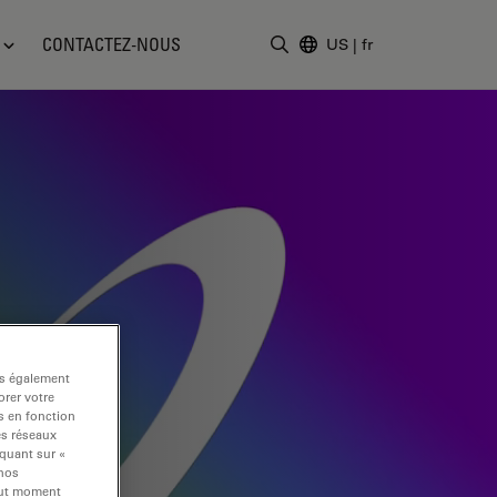
CONTACTEZ-NOUS
US
|
fr
Saisir un terme de recher
ns également
rer votre
s en fonction
es réseaux
iquant sur «
 nos
tout moment