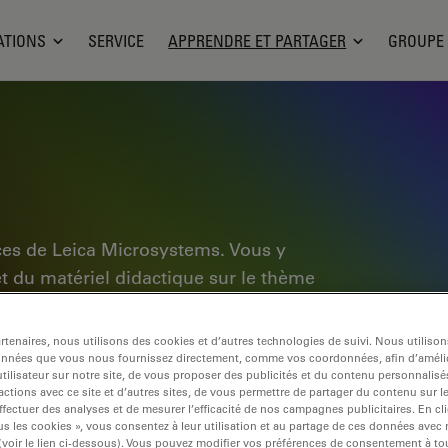
ATIONS
SERVICE
APPRENDRE ET PARTAGER
GROUPE
ces de Leica Microsystems. Vous y
et du matériel didactique sur le thème
ébutants, les praticiens expérimentés et
dien et leurs expériences. Explorez les
tenaires, nous utilisons des cookies et d’autres technologies de suivi. Nous utiliso
pplication, découvrez les bases de la
onnées que vous nous fournissez directement, comme vos coordonnées, afin d’amélio
tilisateur sur notre site, de vous proposer des publicités et du contenu personnalisé
e pointe. Faites partie de la
actions avec ce site et d’autres sites, de vous permettre de partager du contenu sur l
ffectuer des analyses et de mesurer l’efficacité de nos campagnes publicitaires. En cl
tre expertise.
s les cookies », vous consentez à leur utilisation et au partage de ces données avec
 (voir le lien ci-dessous). Vous pouvez modifier vos préférences de consentement à 