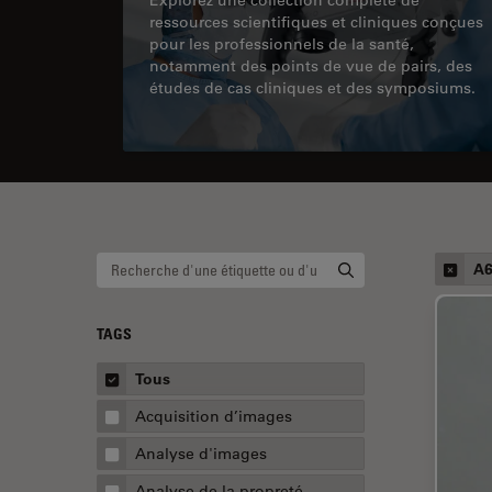
ressources scientifiques et cliniques conçues
pour les professionnels de la santé,
notamment des points de vue de pairs, des
études de cas cliniques et des symposiums.
A6
TAGS
Tous
Acquisition d’images
Analyse d'images
Analyse de la propreté