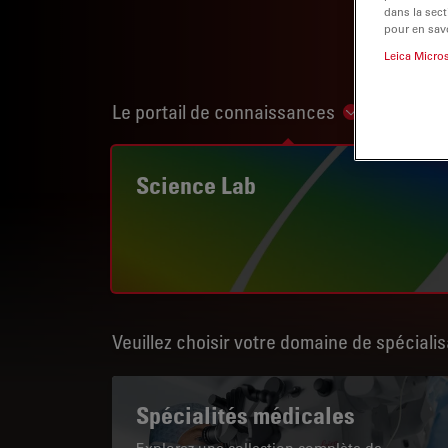
dans la sect
pour en savo
Leica Micro
Le portail de connaissances
Show subnav
Science Lab
Veuillez choisir votre domaine de spécialis
Spécialités médicales
Explorez une collection complète de