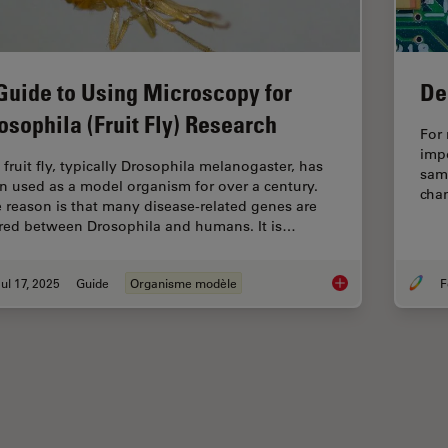
Guide to Using Microscopy for
De
osophila (Fruit Fly) Research
For 
imp
 fruit fly, typically Drosophila melanogaster, has
samp
n used as a model organism for over a century.
chan
 reason is that many disease-related genes are
red between Drosophila and humans. It is…
ul 17, 2025
Guide
Organisme modèle
F
A Guide to Using Mic