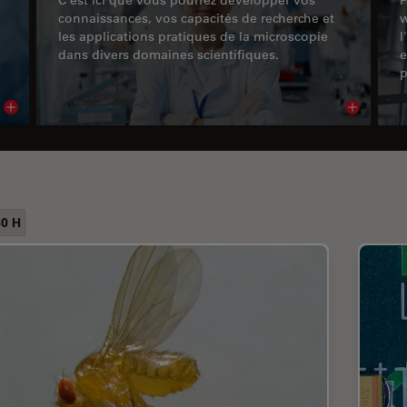
connaissances, vos capacités de recherche et
w
les applications pratiques de la microscopie
l
dans divers domaines scientifiques.
e
p
Read article
Read arti
0 H