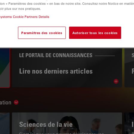
ion « Paramètres des cookies » en bas de notre site. Consultez notre Notice en matiè
ir plus sur nos pratiques.
systems Cookie Partners Details
Paramètres des cookies
Autoriser tous les cookies
igation
LE PORTAIL DE CONNAISSANCES
Lire nos derniers articles
Read arti
ation
Show subnavigation
Sciences de la vie
C'est ici que vous pourrez développer vos
P