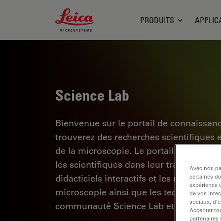
Leica Microsystems Logo
PRODUITS
APPLIC
Science Lab
Bienvenue sur le portail de connaissan
trouverez des recherches scientifiques 
de la microscopie. Le portail aide les d
les scientifiques dans leur travail quoti
Avec nos par
didacticiels interactifs et les notes d'a
certaines d
expérience u
microscopie ainsi que les technologies d
de vos inter
sociaux, d’e
communauté Science Lab et partagez vo
Accepter tou
partenaires