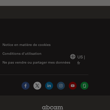
Notice en matière de cookies
Conditions d’utilisation
US
|
Ne pas vendre ou partager mes données
fr
Facebook
X
LinkedIn
Instagram
YouTube
Glassdoor
Abcam Limited Link