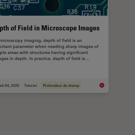
pth of Field in Microscope Images
microscopy imaging, depth of field is an
ortant parameter when needing sharp images of
le areas with structures having significant
ges in depth. In practice, depth of field is…
eb 04, 2025
Tutoriel
Profondeur de champ
roscopy for Drosophila (Fruit Fly) Research
Depth of Field in Mi