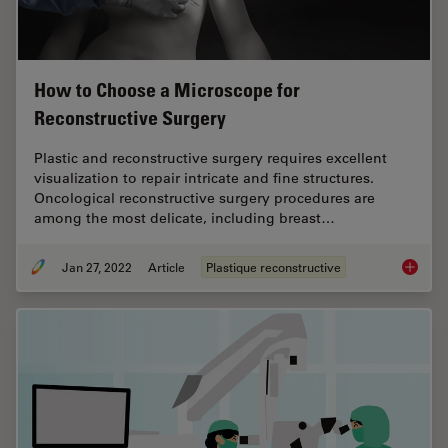
How to Choose a Microscope for
Reconstructive Surgery
Plastic and reconstructive surgery requires excellent
visualization to repair intricate and fine structures.
Oncological reconstructive surgery procedures are
among the most delicate, including breast…
Jan 27, 2022
Article
Plastique reconstructive
How to 