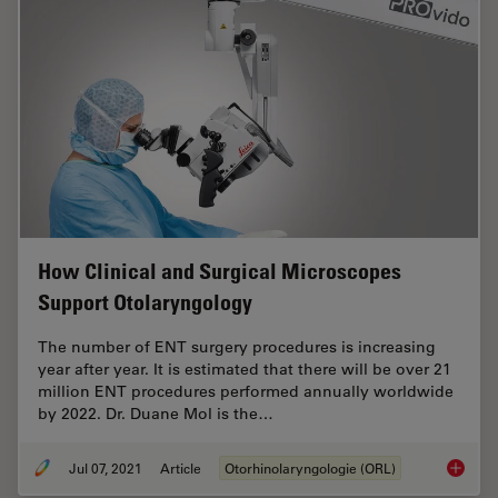
How Clinical and Surgical Microscopes
Support Otolaryngology
The number of ENT surgery procedures is increasing
year after year. It is estimated that there will be over 21
million ENT procedures performed annually worldwide
by 2022. Dr. Duane Mol is the…
Jul 07, 2021
Article
Otorhinolaryngologie (ORL)
How Cli