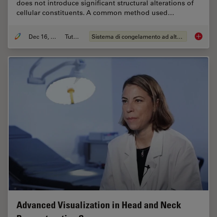
does not introduce significant structural alterations of
cellular constituents. A common method used…
Dec 16, 2025
Tutorial
Sistema di congelamento ad alta pressione
Brief In
Advanced Visualization in Head and Neck