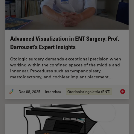
Advanced Visualization in ENT Surgery: Prof.
Darrouzet’s Expert Insights
Otologic surgery demands exceptional precision when
working within the confined spaces of the middle and
inner ear. Procedures such as tympanoplasty,
mastoidectomy, and cochlear implant placement…
Dec 08, 2025
Intervista
Otorinolaringoiatria (ENT)
Advanced