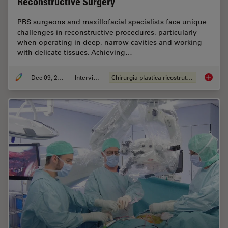
Reconstructive Surgery
PRS surgeons and maxillofacial specialists face unique
challenges in reconstructive procedures, particularly
when operating in deep, narrow cavities and working
with delicate tissues. Achieving…
Dec 09, 2025
Intervista
Chirurgia plastica ricostruttiva
Advance