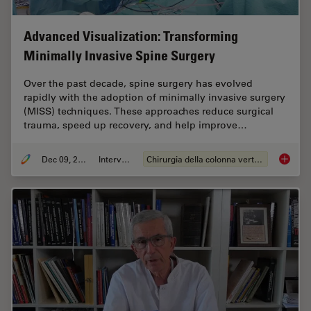
Advanced Visualization: Transforming
Minimally Invasive Spine Surgery
Over the past decade, spine surgery has evolved
rapidly with the adoption of minimally invasive surgery
(MISS) techniques. These approaches reduce surgical
trauma, speed up recovery, and help improve…
Dec 09, 2025
Intervista
Chirurgia della colonna vertebrale
Advance