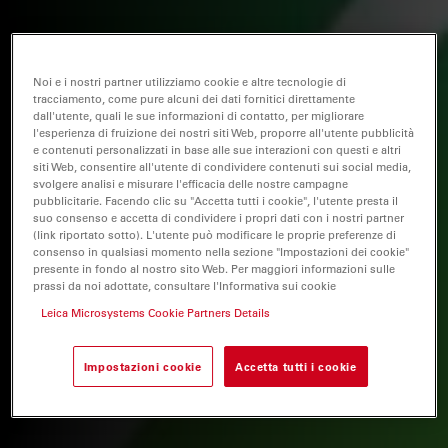
Noi e i nostri partner utilizziamo cookie e altre tecnologie di
tracciamento, come pure alcuni dei dati fornitici direttamente
dall'utente, quali le sue informazioni di contatto, per migliorare
l'esperienza di fruizione dei nostri siti Web, proporre all'utente pubblicità
e contenuti personalizzati in base alle sue interazioni con questi e altri
siti Web, consentire all'utente di condividere contenuti sui social media,
svolgere analisi e misurare l'efficacia delle nostre campagne
pubblicitarie. Facendo clic su "Accetta tutti i cookie", l'utente presta il
suo consenso e accetta di condividere i propri dati con i nostri partner
(link riportato sotto). L'utente può modificare le proprie preferenze di
consenso in qualsiasi momento nella sezione "Impostazioni dei cookie"
presente in fondo al nostro sito Web. Per maggiori informazioni sulle
prassi da noi adottate, consultare l'Informativa sui cookie
Leica Microsystems Cookie Partners Details
Impostazioni cookie
Accetta tutti i cookie