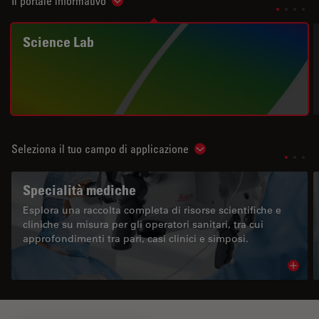
Il portale informativo
Show subnavigation
Science Lab
Seleziona il tuo campo di applicazione
Show subnavigation
Specialità mediche
Esplora una raccolta completa di risorse scientifiche e
cliniche su misura per gli operatori sanitari, tra cui
approfondimenti tra pari, casi clinici e simposi.
Read 