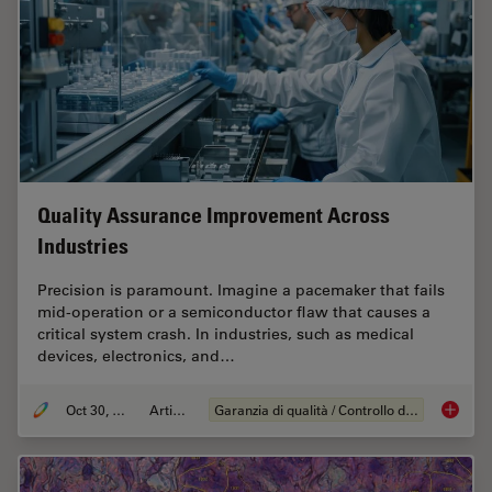
Quality Assurance Improvement Across
Industries
Precision is paramount. Imagine a pacemaker that fails
mid-operation or a semiconductor flaw that causes a
critical system crash. In industries, such as medical
devices, electronics, and…
Oct 30, 2025
Articolo
Garanzia di qualità / Controllo di qualità
Quality