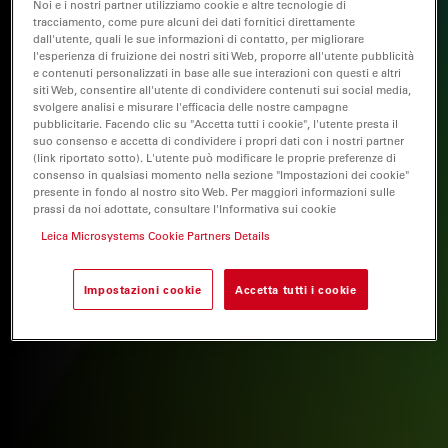
Noi e i nostri partner utilizziamo cookie e altre tecnologie di
tracciamento, come pure alcuni dei dati fornitici direttamente
dall'utente, quali le sue informazioni di contatto, per migliorare
l'esperienza di fruizione dei nostri siti Web, proporre all'utente pubblicità
e contenuti personalizzati in base alle sue interazioni con questi e altri
siti Web, consentire all'utente di condividere contenuti sui social media,
svolgere analisi e misurare l'efficacia delle nostre campagne
pubblicitarie. Facendo clic su "Accetta tutti i cookie", l'utente presta il
suo consenso e accetta di condividere i propri dati con i nostri partner
(link riportato sotto). L'utente può modificare le proprie preferenze di
consenso in qualsiasi momento nella sezione "Impostazioni dei cookie"
presente in fondo al nostro sito Web. Per maggiori informazioni sulle
prassi da noi adottate, consultare l'Informativa sui cookie
Leica Microsystems Cookie Partners Details
Impostazioni cookie
Accetta tutti i cookie