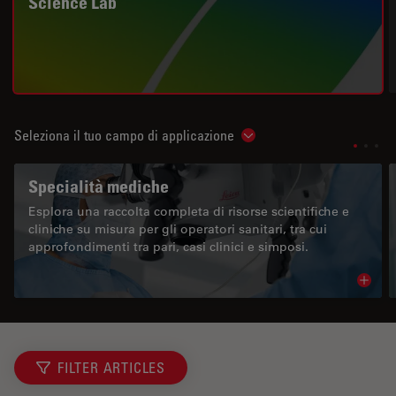
Science Lab
Seleziona il tuo campo di applicazione
Show subnavigation
Specialità mediche
Esplora una raccolta completa di risorse scientifiche e
cliniche su misura per gli operatori sanitari, tra cui
approfondimenti tra pari, casi clinici e simposi.
Read 
FILTER ARTICLES