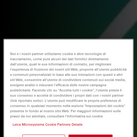
Noi e i nostri partner utilizziamo cookie e altre tecnologie di
tracciamento, come pure alcuni dei dati fornitici direttamente
dall'utente, quali le sue informazioni di contatto, per migliorare
l'esperienza di fruizione dei nostri siti Web, proporre all'utente pubblicità
e contenuti personalizzati in base alle sue interazioni con questi e altri
siti Web, consentire all'utente di condividere contenuti sui social media,
svolgere analisi e misurare l'efficacia delle nostre campagne
pubblicitarie. Facendo clic su "Accetta tutti i cookie", l'utente presta il
suo consenso e accetta di condividere i propri dati con i nostri partner
(link riportato sotto). L'utente può modificare le proprie preferenze di
consenso in qualsiasi momento nella sezione "Impostazioni dei cookie"
presente in fondo al nostro sito Web. Per maggiori informazioni sulle
prassi da noi adottate, consultare l'Informativa sui cookie
Leica Microsystems Cookie Partners Details