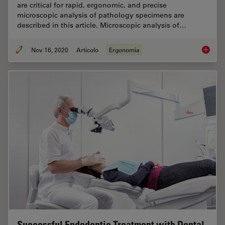
are critical for rapid, ergonomic, and precise
microscopic analysis of pathology specimens are
described in this article. Microscopic analysis of…
Nov 16, 2020
Articolo
Ergonomia
Perform
Successful Endodontic Treatment with Dental