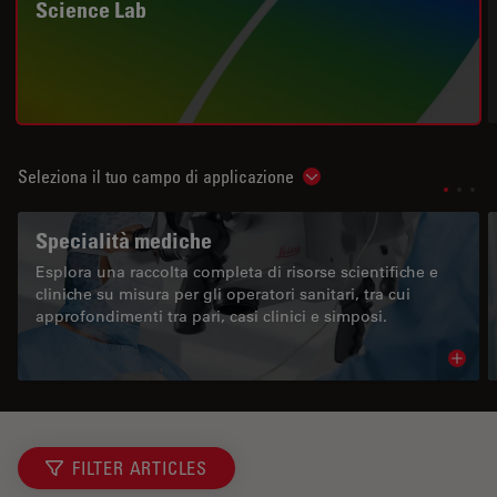
Science Lab
Seleziona il tuo campo di applicazione
Show subnavigation
Specialità mediche
Esplora una raccolta completa di risorse scientifiche e
cliniche su misura per gli operatori sanitari, tra cui
approfondimenti tra pari, casi clinici e simposi.
Read 
FILTER ARTICLES