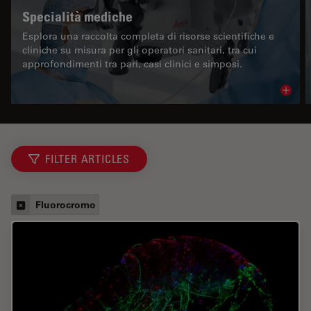
Specialità mediche
Esplora una raccolta completa di risorse scientifiche e
cliniche su misura per gli operatori sanitari, tra cui
approfondimenti tra pari, casi clinici e simposi.
Read 
FILTER ARTICLES
Fluorocromo