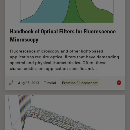
Handbook of Optical Filters for Fluorescence
Microscopy
Fluorescence microscopy and other light-based
applications require optical filters that have demanding
spectral and physical characteristics. Often, these
characteristics are application-specific and…
Aug 06, 2013
Tutorial
Proteina Fluorescente
Handboo