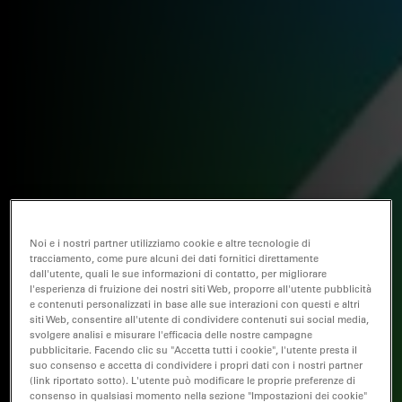
Noi e i nostri partner utilizziamo cookie e altre tecnologie di
tracciamento, come pure alcuni dei dati fornitici direttamente
dall'utente, quali le sue informazioni di contatto, per migliorare
l'esperienza di fruizione dei nostri siti Web, proporre all'utente pubblicità
e contenuti personalizzati in base alle sue interazioni con questi e altri
siti Web, consentire all'utente di condividere contenuti sui social media,
svolgere analisi e misurare l'efficacia delle nostre campagne
pubblicitarie. Facendo clic su "Accetta tutti i cookie", l'utente presta il
suo consenso e accetta di condividere i propri dati con i nostri partner
(link riportato sotto). L'utente può modificare le proprie preferenze di
consenso in qualsiasi momento nella sezione "Impostazioni dei cookie"