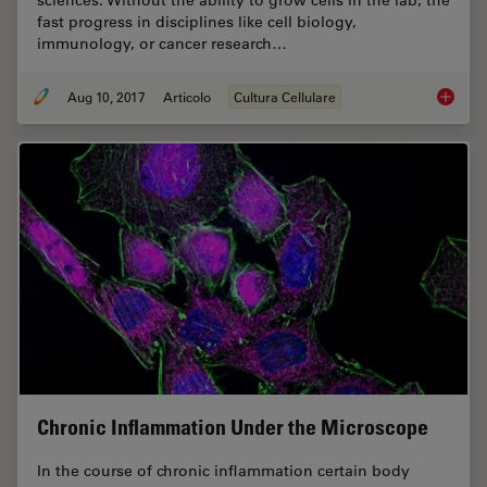
sciences. Without the ability to grow cells in the lab, the
fast progress in disciplines like cell biology,
immunology, or cancer research…
Aug 10, 2017
Articolo
Cultura Cellulare
Introdu
Chronic Inflammation Under the Microscope
In the course of chronic inflammation certain body