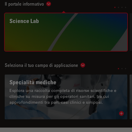
Il portale informativo
Show subnavigation
Science Lab
Seleziona il tuo campo di applicazione
Show subnavigation
Specialità mediche
Esplora una raccolta completa di risorse scientifiche e
cliniche su misura per gli operatori sanitari, tra cui
approfondimenti tra pari, casi clinici e simposi.
Read 