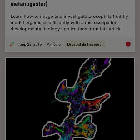
melanogaster)
Learn how to image and investigate Drosophila fruit fly
model organisms efficiently with a microscope for
developmental biology applications from this article.
Sep 22, 2016
Articolo
Drosophila Research
Investig