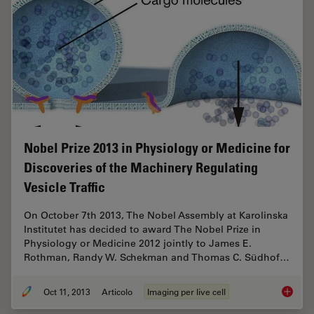
Nobel Prize 2013 in Physiology or Medicine for
Discoveries of the Machinery Regulating
Vesicle Traffic
On October 7th 2013, The Nobel Assembly at Karolinska
Institutet has decided to award The Nobel Prize in
Physiology or Medicine 2012 jointly to James E.
Rothman, Randy W. Schekman and Thomas C. Südhof…
Oct 11, 2013
Articolo
Imaging per live cell
Nobel Pr