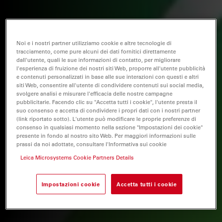
Noi e i nostri partner utilizziamo cookie e altre tecnologie di
tracciamento, come pure alcuni dei dati fornitici direttamente
dall'utente, quali le sue informazioni di contatto, per migliorare
l'esperienza di fruizione dei nostri siti Web, proporre all'utente pubblicità
e contenuti personalizzati in base alle sue interazioni con questi e altri
siti Web, consentire all'utente di condividere contenuti sui social media,
svolgere analisi e misurare l'efficacia delle nostre campagne
pubblicitarie. Facendo clic su "Accetta tutti i cookie", l'utente presta il
suo consenso e accetta di condividere i propri dati con i nostri partner
(link riportato sotto). L'utente può modificare le proprie preferenze di
consenso in qualsiasi momento nella sezione "Impostazioni dei cookie"
presente in fondo al nostro sito Web. Per maggiori informazioni sulle
prassi da noi adottate, consultare l'Informativa sui cookie
Leica Microsystems Cookie Partners Details
Impostazioni cookie
Accetta tutti i cookie