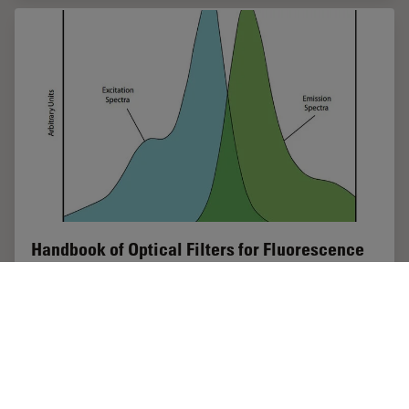
Handbook of Optical Filters for Fluorescence
Microscopy
Fluorescence microscopy and other light-based
applications require optical filters that have demanding
spectral and physical characteristics. Often, these
characteristics are application-specific and…