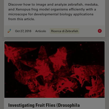
Discover how to image and analyze zebrafish, medaka,
and Xenopus frog model organisms efficiently with a
microscope for developmental biology applications
from this article.
Oct 27, 2016
Articolo
Ricerca di Zebrafish
Imaging
Investigating Fruit Flies (Drosophila