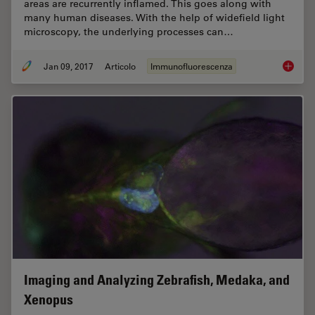
areas are recurrently inflamed. This goes along with
many human diseases. With the help of widefield light
microscopy, the underlying processes can…
Jan 09, 2017
Articolo
Immunofluorescenza
Chronic
Imaging and Analyzing Zebrafish, Medaka, and
Xenopus