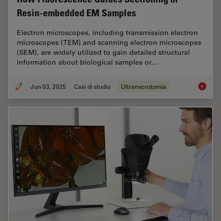
Resin-embedded EM Samples
Electron microscopes, including transmission electron
microscopes (TEM) and scanning electron microscopes
(SEM), are widely utilized to gain detailed structural
information about biological samples or…
Jun 03, 2025
Casi di studio
Ultramicrotomia
How Flu