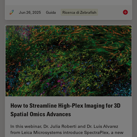
Jun 26, 2025
Guida
Ricerca di Zebrafish
Ricerca
How to Streamline High-Plex Imaging for 3D
Spatial Omics Advances
In this webinar, Dr. Julia Roberti and Dr. Luis Alvarez
from Leica Microsystems introduce SpectraPlex, a new