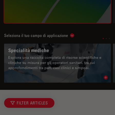
Seleziona il tuo campo di applicazione
Show subnavigation
Specialità mediche
Esplora una raccolta completa di risorse scientifiche e
cliniche su misura per gli operatori sanitari, tra cui
approfondimenti tra pari, casi clinici e simposi.
Read 
FILTER ARTICLES