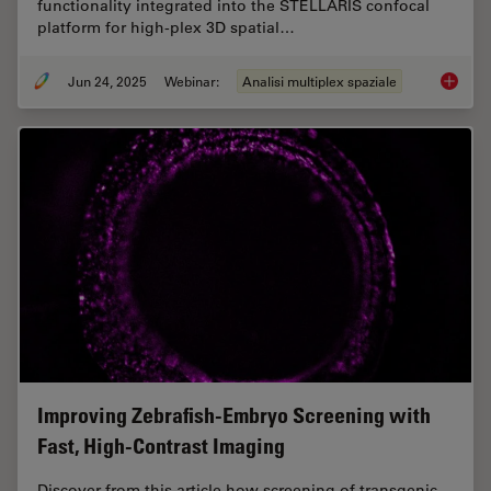
functionality integrated into the STELLARIS confocal
platform for high-plex 3D spatial…
Jun 24, 2025
Webinar:
Analisi multiplex spaziale
How to 
Improving Zebrafish-Embryo Screening with
Fast, High-Contrast Imaging
Discover from this article how screening of transgenic