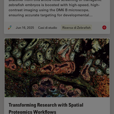
zebrafish embryos is boosted with high-speed, high-
contrast imaging using the DM6 B microscope,
ensuring accurate targeting for developmental…
Jun 16, 2025
Casi di studio
Ricerca di Zebrafish
Improvi
Transforming Research with Spatial
Proteomics Workflows