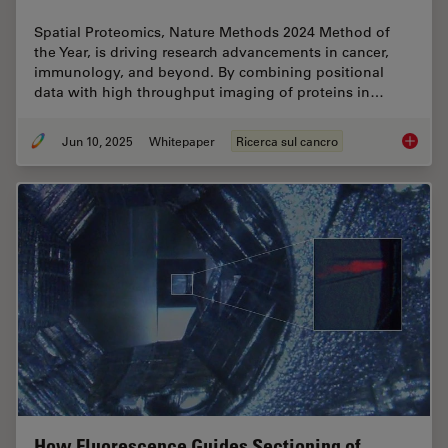
Spatial Proteomics, Nature Methods 2024 Method of
the Year, is driving research advancements in cancer,
immunology, and beyond. By combining positional
data with high throughput imaging of proteins in…
Jun 10, 2025
Whitepaper
Ricerca sul cancro
Transfo
How Fluorescence Guides Sectioning of