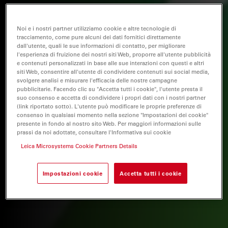
Noi e i nostri partner utilizziamo cookie e altre tecnologie di
tracciamento, come pure alcuni dei dati fornitici direttamente
dall'utente, quali le sue informazioni di contatto, per migliorare
l'esperienza di fruizione dei nostri siti Web, proporre all'utente pubblicità
e contenuti personalizzati in base alle sue interazioni con questi e altri
siti Web, consentire all'utente di condividere contenuti sui social media,
svolgere analisi e misurare l'efficacia delle nostre campagne
pubblicitarie. Facendo clic su "Accetta tutti i cookie", l'utente presta il
suo consenso e accetta di condividere i propri dati con i nostri partner
(link riportato sotto). L'utente può modificare le proprie preferenze di
consenso in qualsiasi momento nella sezione "Impostazioni dei cookie"
presente in fondo al nostro sito Web. Per maggiori informazioni sulle
prassi da noi adottate, consultare l'Informativa sui cookie
Leica Microsystems Cookie Partners Details
Impostazioni cookie
Accetta tutti i cookie