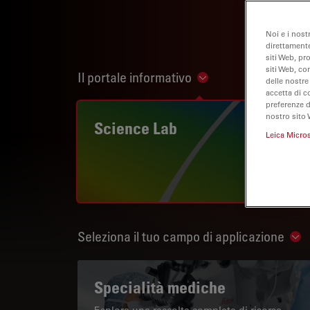
Noi e i nost
direttamente
siti Web, pr
siti Web, co
Il portale informativo
Show subnavigation
delle nostre
accetta di c
preferenze 
nostro sito 
Science Lab
Leica Micro
Seleziona il tuo campo di applicazione
Sho
Specialità mediche
Esplora una raccolta completa di risorse