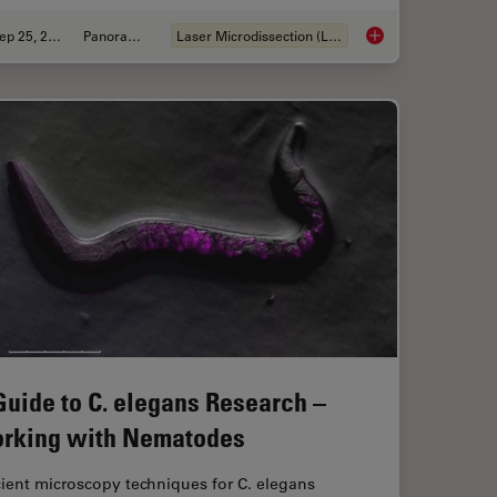
Sep 25, 2025
Panoramica
Laser Microdissection (LMD)
Imaging in 3D with Light Sheet Microscopy
Biomarker Discovery
Guide to C. elegans Research –
rking with Nematodes
cient microscopy techniques for C. elegans