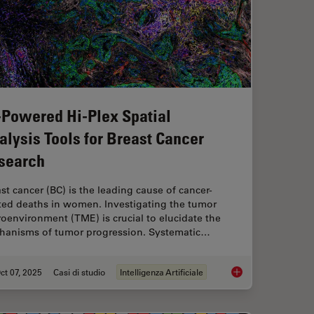
-Powered Hi-Plex Spatial
alysis Tools for Breast Cancer
search
st cancer (BC) is the leading cause of cancer-
ated deaths in women. Investigating the tumor
oenvironment (TME) is crucial to elucidate the
hanisms of tumor progression. Systematic…
ct 07, 2025
Casi di studio
Intelligenza Artificiale
lutions for 2D Cell Culture
AI-Powered Hi-Plex S