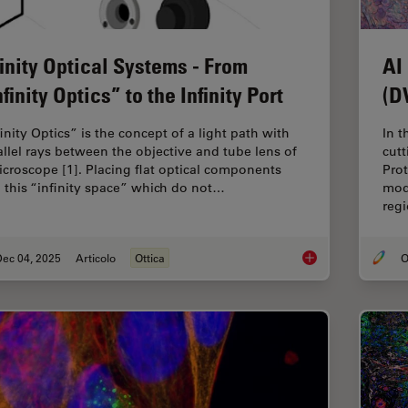
finity Optical Systems - From
AI
nfinity Optics” to the Infinity Port
(D
inity Optics” is the concept of a light path with
In t
allel rays between the objective and tube lens of
cut
icroscope [1]. Placing flat optical components
Pro
o this “infinity space” which do not…
mod
reg
Dec 04, 2025
Articolo
Ottica
Infinity Optical Syste