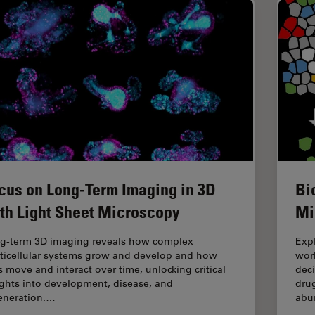
cus on Long-Term Imaging in 3D
Bi
th Light Sheet Microscopy
Mi
g-term 3D imaging reveals how complex
Expl
ticellular systems grow and develop and how
work
ls move and interact over time, unlocking critical
dec
ights into development, disease, and
drug
eneration.…
abu