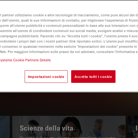
ri partner utilizziamo cookie e altre tecnologie di tracciamento, come pure alcuni dei da
 dall'utente, quali le sue informazioni di contatto, per migliorare l'esperienza di fruizi
oporre all'utente pubblicità e contenuti personalizzati in base alle sue interazioni con q
nsentire all'utente di condividere contenuti sui social media, svolgere analisi e misurar
 campagne pubblicitarie. Facendo clic su "Accetta tutti i cookie", l'utente presta il s
ondividere i propri dati con i nostri partner (link riportato sotto). L'utente può modific
di consenso in qualsiasi momento nella sezione "Impostazioni dei cookie" presente in
Web. Per maggiori informazioni sulle prassi da noi adottate, consultare l'Informativa 
IL PORTALE INFORMATIVO
systems Cookie Partners Details
Leggi gli articoli più recenti
Impostazioni cookie
Accetta tutti i cookie
Read arti
w subnavigation
Scienze della vita
Questo è il posto giusto per ampliare le vostre
I