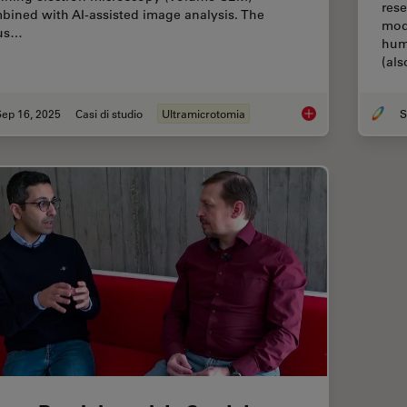
rese
bined with AI-assisted image analysis. The
mod
us…
hum
(al
Sep 16, 2025
Casi di studio
Ultramicrotomia
S
Volume EM and AI I