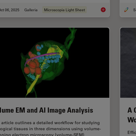
ct 06, 2025
Galleria
Microscopia Light Sheet
Focus on Long-Term 
lume EM and AI Image Analysis
A 
Wo
 article outlines a detailed workflow for studying
logical tissues in three dimensions using volume-
Effi
nning electron microscopy (volume-SEM)