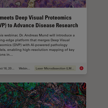
 meets Deep Visual Proteomics
VP) to Advance Disease Research
his webinar, Dr. Andreas Mund will introduce a
ting-edge platform that merges Deep Visual
teomics (DVP) with AI-powered pathology
els, enabling high-resolution mapping of key
ions in…
Oct 16, 2025
Webinar:
Laser Microdissection (LMD)
ms - From “Infinity Optics” to the Infinity Port
AI meets Deep Visua