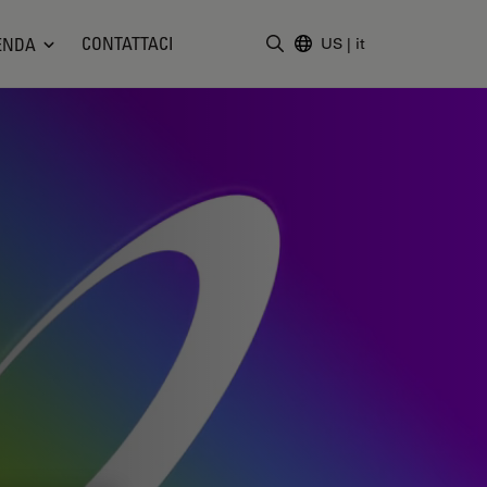
CONTATTACI
ENDA
US
|
it
Inserire il termine di ricerc