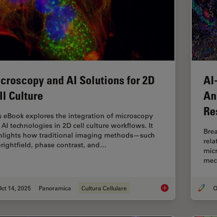
croscopy and AI Solutions for 2D
AI
ll Culture
An
Re
s eBook explores the integration of microscopy
 AI technologies in 2D cell culture workflows. It
Brea
hlights how traditional imaging methods—such
rel
brightfield, phase contrast, and…
micr
mec
ct 14, 2025
Panoramica
Cultura Cellulare
O
Microscopy and AI So