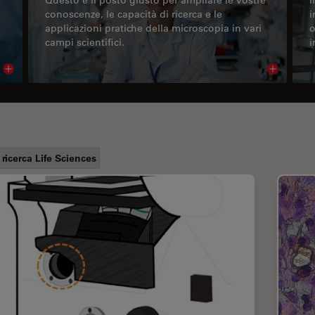
conoscenze, le capacità di ricerca e le
i
applicazioni pratiche della microscopia in vari
o
campi scientifici.
i
Read article
Read arti
 ricerca Life Sciences