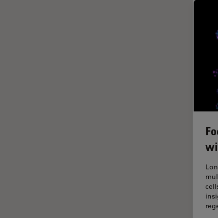
Cleanliness Analysis Systems
Cultura Cellulare
DM IL LED
Didattica
DM ILM
Dissezione
DM1000
Drosophila Research
DM1000 LED
EMBL Imaging Centre
DM4 B & DM6 B
Ergonomia
DM4 M
F-Tecnica
DM4 P, DM750 P & Visoria P
Fo
FLIM (Fluorescence Lifetime
DM500
Imaging Microscopy)
wi
DM6 FS
Fluorescenza
Lon
DM6 M LIBS
Fluorocromo
mul
cel
DM750
FluoSync
ins
DM750 M
reg
FRAP