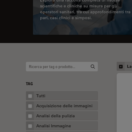
scientifiche e cliniche su misura per gli
operatori sanitari, tra cui approfondimenti tra
pari, casi clinici e simposi.
La
TAG
Tutti
Acquisizione delle immagini
Analisi della pulizia
Analisi Immagine