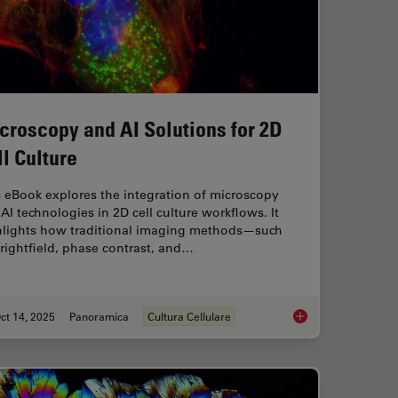
croscopy and AI Solutions for 2D
ll Culture
 eBook explores the integration of microscopy
AI technologies in 2D cell culture workflows. It
hlights how traditional imaging methods—such
rightfield, phase contrast, and…
ct 14, 2025
Panoramica
Cultura Cellulare
l Proteomics (DVP) to Advance Disease Research
Microscopy and AI So