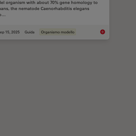
el organism with about 70% gene homology to
ans, the nematode Caenorhabditis elegans
so…
ep 15, 2025
Guida
Organismo modello
 with Laser Microdissection
A Guide to C. elega