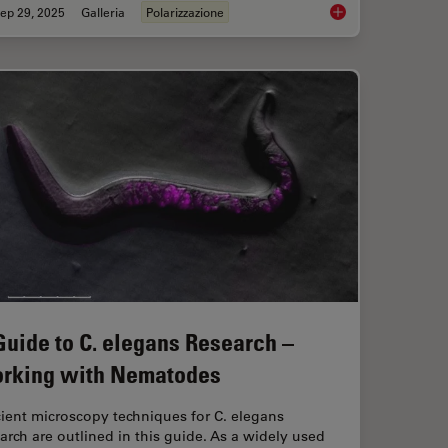
ep 29, 2025
Galleria
Polarizzazione
patial Analysis Tools for Breast Cancer Research
Polarizing Microscop
Guide to C. elegans Research –
rking with Nematodes
cient microscopy techniques for C. elegans
arch are outlined in this guide. As a widely used