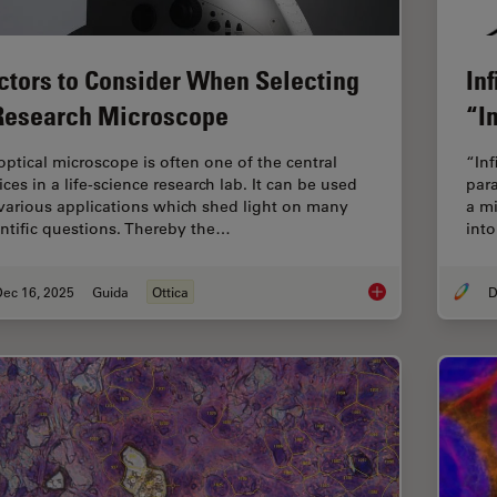
ctors to Consider When Selecting
In
Research Microscope
“In
optical microscope is often one of the central
“Inf
ces in a life-science research lab. It can be used
para
 various applications which shed light on many
a mi
entific questions. Thereby the…
into
Dec 16, 2025
Guida
Ottica
D
Factors to Consider