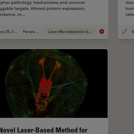
ipher pathology mechanisms and uncover
mod
ggable targets. Altered protein expression,
hum
ndance, or…
(al
Sep 25, 2025
Panoramica
Laser Microdissection (LMD)
S
Biomarker Discovery
Novel Laser-Based Method for