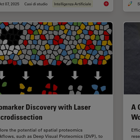
ct 07, 2025
Casi di studio
Intelligenza Artificiale
S
AI-Powered Hi-Plex S
omarker Discovery with Laser
A 
crodissection
Wo
lore the potential of spatial proteomics
Effi
kflows, such as Deep Visual Proteomics (DVP), to
rese