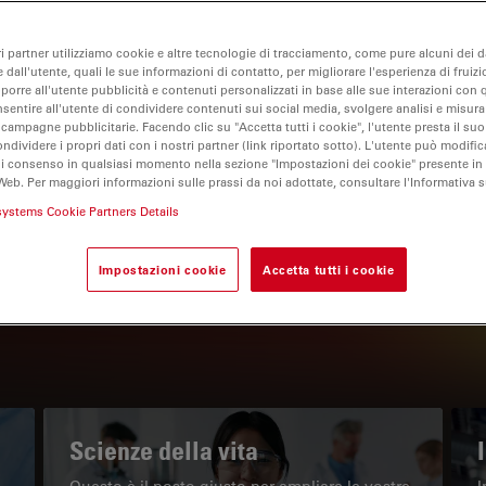
ri partner utilizziamo cookie e altre tecnologie di tracciamento, come pure alcuni dei da
 dall'utente, quali le sue informazioni di contatto, per migliorare l'esperienza di fruizi
oporre all'utente pubblicità e contenuti personalizzati in base alle sue interazioni con q
nsentire all'utente di condividere contenuti sui social media, svolgere analisi e misurar
 campagne pubblicitarie. Facendo clic su "Accetta tutti i cookie", l'utente presta il s
ondividere i propri dati con i nostri partner (link riportato sotto). L'utente può modific
di consenso in qualsiasi momento nella sezione "Impostazioni dei cookie" presente in
Web. Per maggiori informazioni sulle prassi da noi adottate, consultare l'Informativa 
IL PORTALE INFORMATIVO
systems Cookie Partners Details
Leggi gli articoli più recenti
Impostazioni cookie
Accetta tutti i cookie
Read arti
w subnavigation
Scienze della vita
Questo è il posto giusto per ampliare le vostre
I