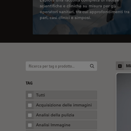
scientifiche e cliniche su misura per gli
operatori sanitari, tra cui approfondimenti tra
pari, casi clinici e simposi.
Mi
TAG
Tutti
Acquisizione delle immagini
Analisi della pulizia
Analisi Immagine