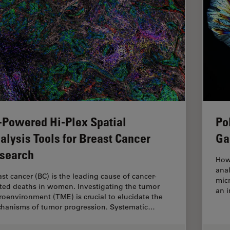
-Powered Hi-Plex Spatial
Po
alysis Tools for Breast Cancer
Ga
search
How
anal
ast cancer (BC) is the leading cause of cancer-
micr
ated deaths in women. Investigating the tumor
an i
roenvironment (TME) is crucial to elucidate the
hanisms of tumor progression. Systematic…