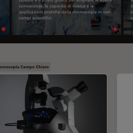
conoscenze, le capacità di ricerca e le
i
applicazioni pratiche della microscopia in vari
o
campi scientifici.
i
Read article
Read arti
croscopia Campo Chiaro