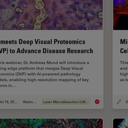
 meets Deep Visual Proteomics
Mi
VP) to Advance Disease Research
Ce
this webinar, Dr. Andreas Mund will introduce a
This
ting-edge platform that merges Deep Visual
and 
teomics (DVP) with AI-powered pathology
hig
els, enabling high-resolution mapping of key
as b
ions in…
Oct 16, 2025
Webinar:
Laser Microdissection (LMD)
O
AI meets Deep Visua