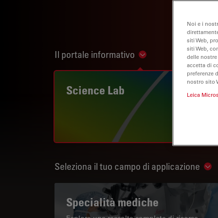
Noi e i nost
direttamente
siti Web, pr
siti Web, co
Il portale informativo
Show subnavigation
delle nostre
accetta di c
preferenze 
nostro sito 
Science Lab
Leica Micro
Seleziona il tuo campo di applicazione
Sho
Specialità mediche
Esplora una raccolta completa di risorse