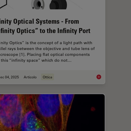
finity Optical Systems - From
finity Optics” to the Infinity Port
inity Optics” is the concept of a light path with
llel rays between the objective and tube lens of
croscope [1]. Placing flat optical components
 this “infinity space” which do not…
ec 04, 2025
Articolo
Ottica
 When Selecting a Research Microscope
Infinity Optical Syste