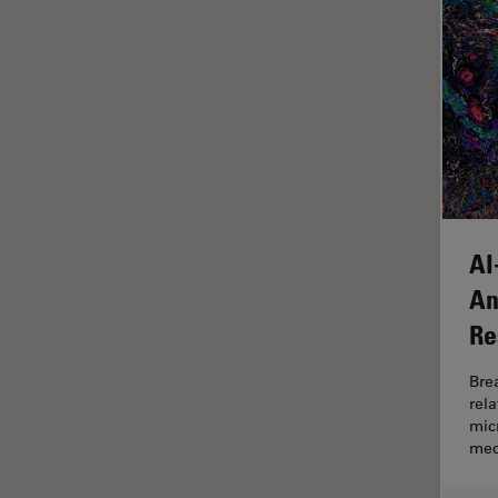
Cleanliness Analysis Systems
Cultura Cellulare
DM IL LED
Didattica
DM ILM
Dissezione
DM1000
Drosophila Research
DM1000 LED
EMBL Imaging Centre
DM4 B & DM6 B
Ergonomia
DM4 M
AI
F-Tecnica
DM4 P, DM750 P & Visoria P
An
FLIM (Fluorescence Lifetime
DM500
Imaging Microscopy)
Re
DM6 FS
Fluorescenza
Bre
DM750
Fluorocromo
rel
mic
DM750 M
FluoSync
mec
DM8000 M & DM12000 M
FRAP