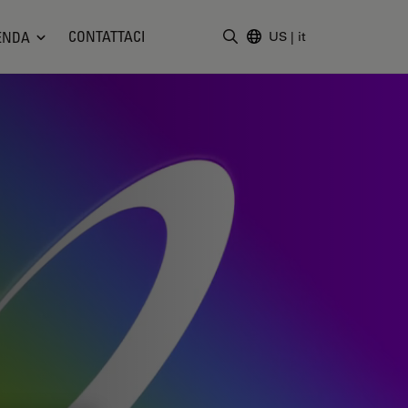
CONTATTACI
ENDA
US
|
it
Inserire il termine di ricerc