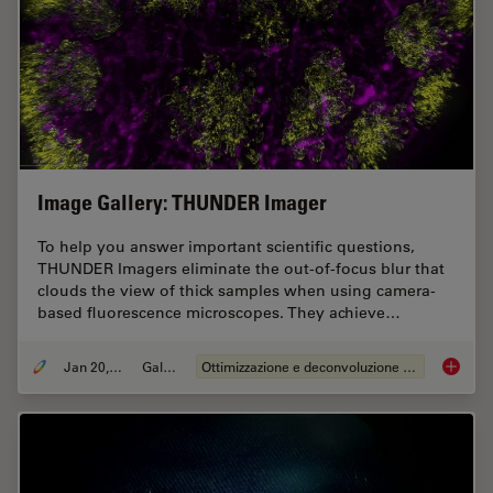
Image Gallery: THUNDER Imager
To help you answer important scientific questions,
THUNDER Imagers eliminate the out-of-focus blur that
clouds the view of thick samples when using camera-
based fluorescence microscopes. They achieve…
Jan 20, 2021
Galleria
Ottimizzazione e deconvoluzione delle immagini
Image G