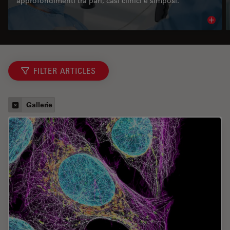
approfondimenti tra pari, casi clinici e simposi.
Read 
FILTER ARTICLES
Gallerie