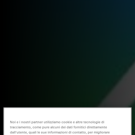
Noi e i nostri partner utilizziamo cookie e altre tecnologie di
tracciamento, come pure alcuni dei dati fornitici direttamente
dall'utente, quali le sue informazioni di contatto, per migliorare