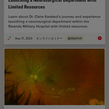
Launching a Neurosurgical Department with
Limited Resources
Learn about Dr. Claire Karekezi’s journey and experience
launching a neurosurgical department within the
Rwanda Military Hospital with limited resources.
Sep 11, 2023
オンラインセミナー
脳神経外科
Launchi