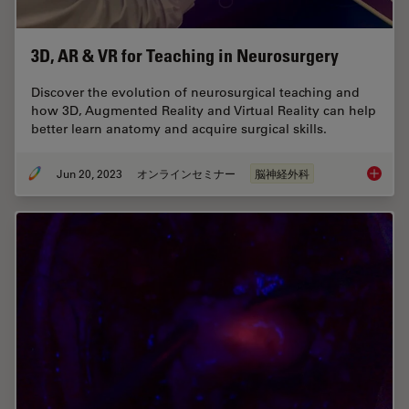
3D, AR & VR for Teaching in Neurosurgery
Discover the evolution of neurosurgical teaching and
how 3D, Augmented Reality and Virtual Reality can help
better learn anatomy and acquire surgical skills.
Jun 20, 2023
オンラインセミナー
脳神経外科
3D, AR 