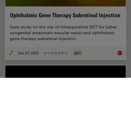
Ophthalmic Gene Therapy Subretinal Injection
Case study on the use of intraoperative OCT for Leber
congenital amaurosis macular repair and ophthalmic
gene therapy subretinal injection.
Dec 07, 2022
ケーススタディ
眼科
Ophthal