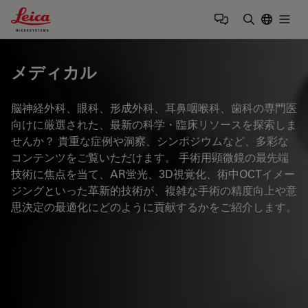
Leica Microsystems Logo
Togg
検索用語を
メディカル
脳神経外科、眼科、形成外科、耳鼻咽喉科、歯科の専門医
向けに厳選された、最新の科学・臨床リソースを探索しま
せんか？ 貴重な症例や洞察、シンポジウムなど、多彩な
コンテンツをご覧いただけます。 手術用顕微鏡の最先端
技術に焦点を当て、AR蛍光、3D視覚化、術中OCTイメー
ジングといった革新的技術が、複雑な手術の精度向上や意
思決定の最適化にどのように貢献するかをご紹介します。