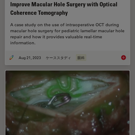
Improve Macular Hole Surgery with Optical
Coherence Tomography
A case study on the use of intraoperative OCT during
macular hole surgery for pediatric lamellar macular hole
repair and how it provides valuable real-time
information.
Aug 21, 2023
ケーススタディ
眼科
Improve