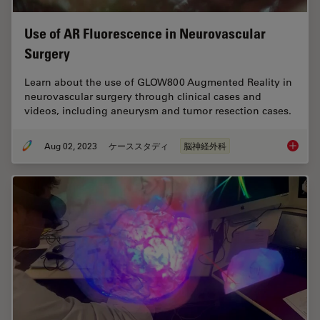
Use of AR Fluorescence in Neurovascular
Surgery
Learn about the use of GLOW800 Augmented Reality in
neurovascular surgery through clinical cases and
videos, including aneurysm and tumor resection cases.
Aug 02, 2023
ケーススタディ
脳神経外科
Use of 