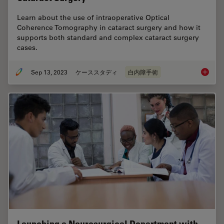
Learn about the use of intraoperative Optical
Coherence Tomography in cataract surgery and how it
supports both standard and complex cataract surgery
cases.
Sep 13, 2023
ケーススタディ
白内障手術
Ophthal