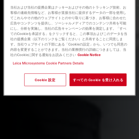
当社および当社の提携企業はクッキーおよびその他のトラッキング技術、お
客様の連絡先情報など、お客様が直接当社に提供するデータの一部を使用し
てこれらやその他のウェブサイトとのやり取りに基づき、お客様に合わせた
広告やコンテンツを提供し、ソーシャルメディアでのコンテンツ共有を可能
にし、分析を実施し、当社の広告キャンペーンの効果を測定します。「すべ
てのCookieを承認する」をクリックすると、この事項およびこのデータを当
社の提携企業（以下のリンクをご覧ください）と共有することに同意しま
す。当社ウェブサイトの下部にある「Cookieの設定」から、いつでも同意の
内容を変更することができます。当社の業務慣行の詳細につきましては、当
社のCookieに関する通知をお読みください
Cookie Notice
Leica Microsystems Cookie Partners Details
Cookie 設定
すべての Cookie を受け入れる