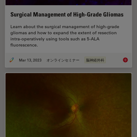
Surgical Management of High-Grade Gliomas
Learn about the surgical management of high-grade
gliomas and how to expand the extent of resection
intra-operatively using tools such as 5-ALA
fluorescence.
Mar 13, 2023
オンラインセミナー
脳神経外科
Surgica