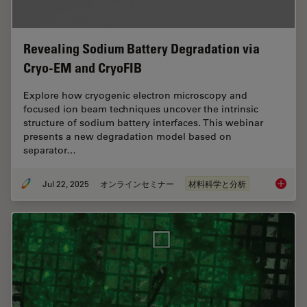
Revealing Sodium Battery Degradation via
Cryo-EM and CryoFIB
Explore how cryogenic electron microscopy and
focused ion beam techniques uncover the intrinsic
structure of sodium battery interfaces. This webinar
presents a new degradation model based on
separator…
Jul 22, 2025
オンラインセミナー
材料科学と分析
Reveali