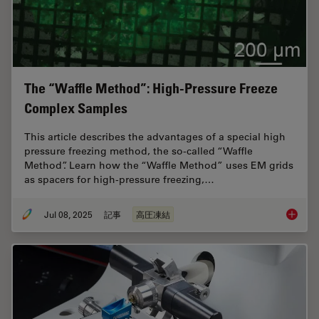
The “Waffle Method”: High-Pressure Freeze
Complex Samples
This article describes the advantages of a special high
pressure freezing method, the so-called “Waffle
Method”. Learn how the “Waffle Method” uses EM grids
as spacers for high-pressure freezing,…
Jul 08, 2025
記事
高圧凍結
The “Wa