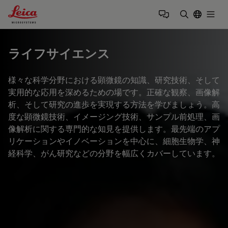
Leica Microsystems Logo
Togg
検索用語を
ライフサイエンス
様々な科学分野における顕微鏡の知識、研究技術、そして
実用的な応用を深めるための場です。正確な観察、画像解
析、そして研究の進歩を実現する方法を学びましょう。高
度な顕微鏡技術、イメージング技術、サンプル前処理、画
像解析に関する専門的な知見を提供します。最先端のアプ
リケーションやイノベーションを中心に、細胞生物学、神
経科学、がん研究などの分野を幅広くカバーしています。