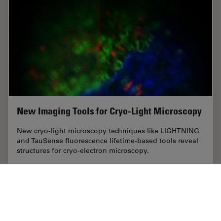
New Imaging Tools for Cryo-Light Microscopy
New cryo-light microscopy techniques like LIGHTNING
and TauSense fluorescence lifetime-based tools reveal
structures for cryo-electron microscopy.
Aug 17, 2022
ホワイトぺーパー
クライオSEM
New Ima