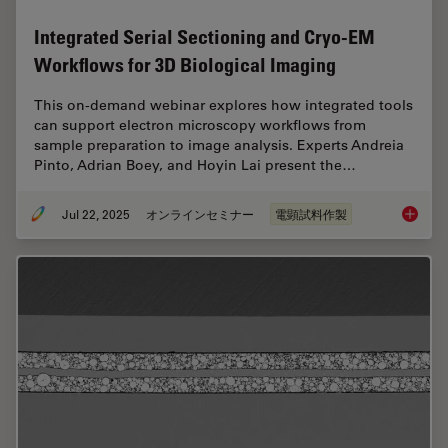
Integrated Serial Sectioning and Cryo-EM
Workflows for 3D Biological Imaging
This on-demand webinar explores how integrated tools
can support electron microscopy workflows from
sample preparation to image analysis. Experts Andreia
Pinto, Adrian Boey, and Hoyin Lai present the…
Jul 22, 2025
オンラインセミナー
電顕試料作製
Integra