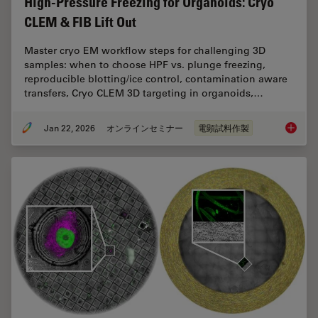
High-Pressure Freezing for Organoids: Cryo
CLEM & FIB Lift Out
Master cryo EM workflow steps for challenging 3D
samples: when to choose HPF vs. plunge freezing,
reproducible blotting/ice control, contamination aware
transfers, Cryo CLEM 3D targeting in organoids,…
Jan 22, 2026
オンラインセミナー
電顕試料作製
High-Pr