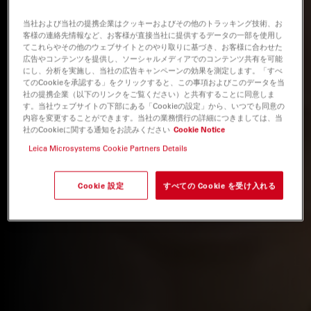
当社および当社の提携企業はクッキーおよびその他のトラッキング技術、お
客様の連絡先情報など、お客様が直接当社に提供するデータの一部を使用し
てこれらやその他のウェブサイトとのやり取りに基づき、お客様に合わせた
広告やコンテンツを提供し、ソーシャルメディアでのコンテンツ共有を可能
にし、分析を実施し、当社の広告キャンペーンの効果を測定します。「すべ
てのCookieを承認する」をクリックすると、この事項およびこのデータを当
社の提携企業（以下のリンクをご覧ください）と共有することに同意しま
す。当社ウェブサイトの下部にある「Cookieの設定」から、いつでも同意の
内容を変更することができます。当社の業務慣行の詳細につきましては、当
社のCookieに関する通知をお読みください
Cookie Notice
Leica Microsystems Cookie Partners Details
Cookie 設定
すべての Cookie を受け入れる