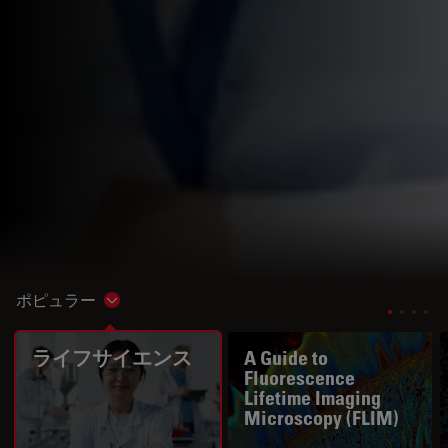
ポピュラー
Show subnavigation
ライフサイエンス
A Guide to
Fluorescence
Lifetime Imaging
Microscopy (FLIM)