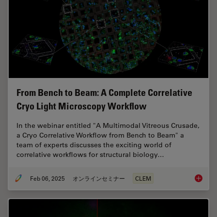
From Bench to Beam: A Complete Correlative
Cryo Light Microscopy Workflow
In the webinar entitled "A Multimodal Vitreous Crusade,
a Cryo Correlative Workflow from Bench to Beam" a
team of experts discusses the exciting world of
correlative workflows for structural biology…
Feb 06, 2025
オンラインセミナー
CLEM
From Be