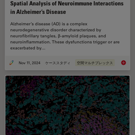
Spatial Analysis of Neuroimmune Interactions
in Alzheimer’s Disease
Alzheimer’s disease (AD) is a complex
neurodegenerative disorder characterized by
neurofibrillary tangles, β-amyloid plaques, and
neuroinflammation. These dysfunctions trigger or are
exacerbated by…
Nov 11, 2024
ケーススタディ
空間マルチプレックス
Spatial