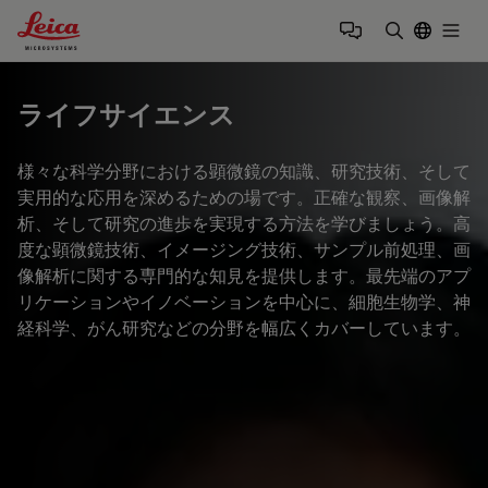
Leica Microsystems Logo
Togg
検索用語を
ライフサイエンス
様々な科学分野における顕微鏡の知識、研究技術、そして
実用的な応用を深めるための場です。正確な観察、画像解
析、そして研究の進歩を実現する方法を学びましょう。高
度な顕微鏡技術、イメージング技術、サンプル前処理、画
像解析に関する専門的な知見を提供します。最先端のアプ
リケーションやイノベーションを中心に、細胞生物学、神
経科学、がん研究などの分野を幅広くカバーしています。