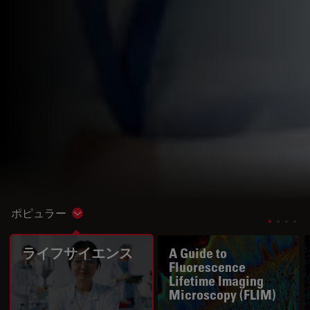
ポピュラー
Show subnavigation
ライフサイエンス
A Guide to
Fluorescence
Lifetime Imaging
Microscopy (FLIM)