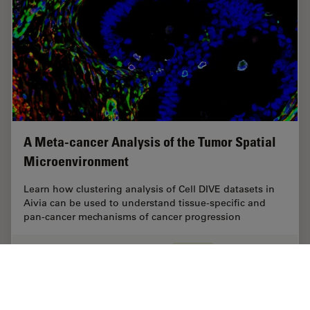
A Meta-cancer Analysis of the Tumor Spatial
Microenvironment
Learn how clustering analysis of Cell DIVE datasets in
Aivia can be used to understand tissue-specific and
pan-cancer mechanisms of cancer progression
Apr 26, 2024
ケーススタディ
がん研究
A Meta-