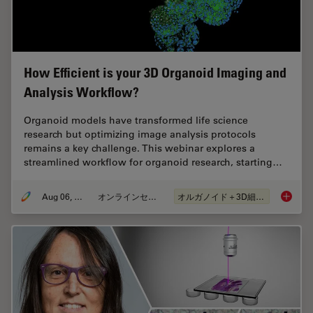
How Efficient is your 3D Organoid Imaging and
Analysis Workflow?
Organoid models have transformed life science
research but optimizing image analysis protocols
remains a key challenge. This webinar explores a
streamlined workflow for organoid research, starting…
Aug 06, 2024
オンラインセミナー
オルガノイド＋3D細胞培養
How Eff