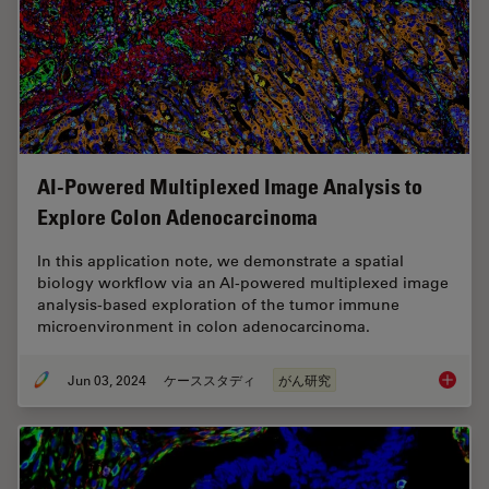
AI-Powered Multiplexed Image Analysis to
Explore Colon Adenocarcinoma
In this application note, we demonstrate a spatial
biology workflow via an AI-powered multiplexed image
analysis-based exploration of the tumor immune
microenvironment in colon adenocarcinoma.
Jun 03, 2024
ケーススタディ
がん研究
AI-Powe