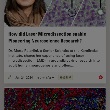
How did Laser Microdissection enable
Pioneering Neuroscience Research?
Dr. Marta Paterlini, a Senior Scientist at the Karolinska
Institute, shares her experience of using laser
microdissection (LMD) in groundbreaking research into
adult human neurogenesis and offers…
Jun 24, 2024
インタビュー
神経科学
How did