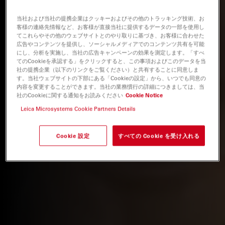
当社および当社の提携企業はクッキーおよびその他のトラッキング技術、お
客様の連絡先情報など、お客様が直接当社に提供するデータの一部を使用し
てこれらやその他のウェブサイトとのやり取りに基づき、お客様に合わせた
広告やコンテンツを提供し、ソーシャルメディアでのコンテンツ共有を可能
にし、分析を実施し、当社の広告キャンペーンの効果を測定します。「すべ
てのCookieを承認する」をクリックすると、この事項およびこのデータを当
社の提携企業（以下のリンクをご覧ください）と共有することに同意しま
す。当社ウェブサイトの下部にある「Cookieの設定」から、いつでも同意の
内容を変更することができます。当社の業務慣行の詳細につきましては、当
社のCookieに関する通知をお読みください
Cookie Notice
Leica Microsystems Cookie Partners Details
Cookie 設定
すべての Cookie を受け入れる