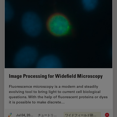
Image Processing for Widefield Microscopy
Fluorescence microscopy is a modern and steadily
evolving tool to bring light to current cell biological
questions. With the help of fluorescent proteins or dyes
it is possible to make discrete…
Jul 04, 2012
チュートリアル
ワイドフィールド顕微鏡
Image P