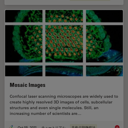
Mosaic Images
Confocal laser scanning microscopes are widely used to
create highly resolved 3D images of cells, subcellular
structures and even single molecules. Still, an
increasing number of scientists are…
Oct 05, 2011
チュートリアル
共焦点顕微鏡法
Mosaic