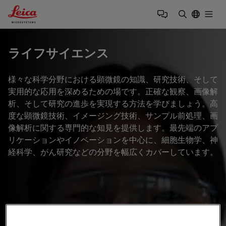
Leica Microsystems Logo
Togg
検索用語を
ライフサイエンス
様々な科学分野における顕微鏡の知識、研究技術、そして
実用的な応用を深めるための場です。正確な観察、画像解
析、そして研究の進歩を実現する方法を学びましょう。高
度な顕微鏡技術、イメージング技術、サンプル前処理、画
像解析に関する専門的な知見を提供します。最先端のアプ
リケーションやイノベーションを中心に、細胞生物学、神
経科学、がん研究などの分野を幅広くカバーしています。