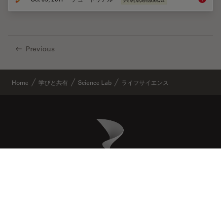
Previous
Home
学びと共有
Science Lab
ライフサイエンス
Danaher Logo
Footer
COMPANY
リーガル