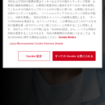
当社および当社の提携企業はクッキーおよびその他のトラッキング技術、お
客様の連絡先情報など、お客様が直接当社に提供するデータの一部を使用し
てこれらやその他のウェブサイトとのやり取りに基づき、お客様に合わせた
広告やコンテンツを提供し、ソーシャルメディアでのコンテンツ共有を可能
にし、分析を実施し、当社の広告キャンペーンの効果を測定します。「すべ
てのCookieを承認する」をクリックすると、この事項およびこのデータを当
社の提携企業（以下のリンクをご覧ください）と共有することに同意しま
す。当社ウェブサイトの下部にある「Cookieの設定」から、いつでも同意の
内容を変更することができます。当社の業務慣行の詳細につきましては、当
社のCookieに関する通知をお読みください
Cookie Notice
Leica Microsystems Cookie Partners Details
Cookie 設定
すべての Cookie を受け入れる