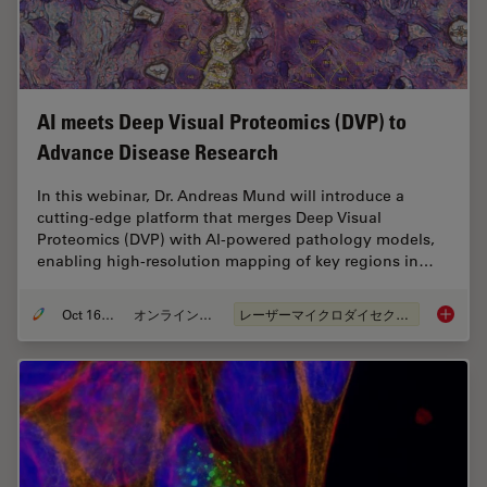
AI meets Deep Visual Proteomics (DVP) to
Advance Disease Research
In this webinar, Dr. Andreas Mund will introduce a
cutting-edge platform that merges Deep Visual
Proteomics (DVP) with AI-powered pathology models,
enabling high-resolution mapping of key regions in…
Oct 16, 2025
オンラインセミナー
レーザーマイクロダイセクション（LMD）
AI meet