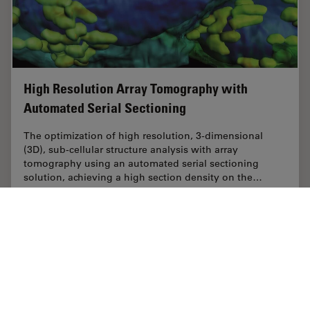
High Resolution Array Tomography with
Automated Serial Sectioning
The optimization of high resolution, 3-dimensional
(3D), sub-cellular structure analysis with array
tomography using an automated serial sectioning
solution, achieving a high section density on the…
Oct 14, 2018
記事
3D画像表示
High Re