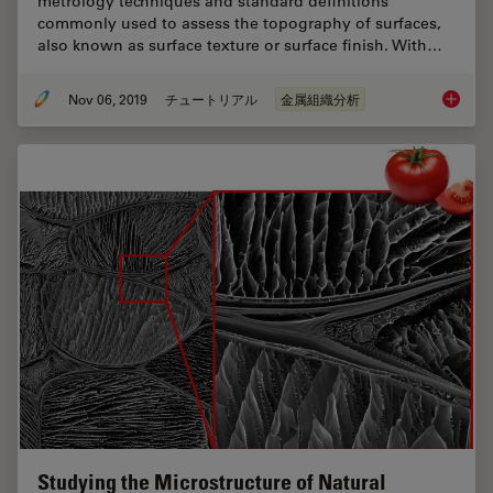
metrology techniques and standard definitions
commonly used to assess the topography of surfaces,
also known as surface texture or surface finish. With…
Nov 06, 2019
チュートリアル
金属組織分析
Brief In
Studying the Microstructure of Natural