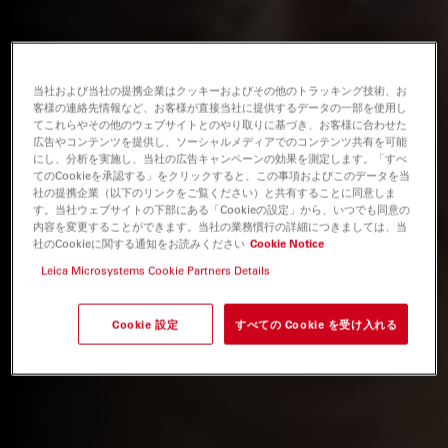
当社および当社の提携企業はクッキーおよびその他のトラッキング技術、お
客様の連絡先情報など、お客様が直接当社に提供するデータの一部を使用し
てこれらやその他のウェブサイトとのやり取りに基づき、お客様に合わせた
広告やコンテンツを提供し、ソーシャルメディアでのコンテンツ共有を可能
にし、分析を実施し、当社の広告キャンペーンの効果を測定します。「すべ
てのCookieを承認する」をクリックすると、この事項およびこのデータを当
社の提携企業（以下のリンクをご覧ください）と共有することに同意しま
す。当社ウェブサイトの下部にある「Cookieの設定」から、いつでも同意の
内容を変更することができます。当社の業務慣行の詳細につきましては、当
社のCookieに関する通知をお読みください
Cookie Notice
Leica Microsystems Cookie Partners Details
Cookie 設定
すべての Cookie を受け入れる