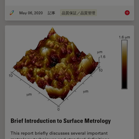
May 06, 2020
記事
品質保証／品質管理
Visual a
Brief Introduction to Surface Metrology
This report briefly discusses several important