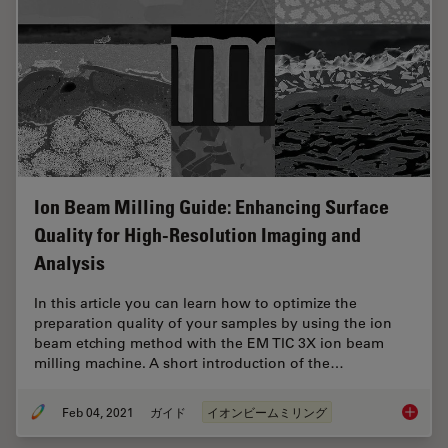
Ion Beam Milling Guide: Enhancing Surface
Quality for High-Resolution Imaging and
Analysis
In this article you can learn how to optimize the
preparation quality of your samples by using the ion
beam etching method with the EM TIC 3X ion beam
milling machine. A short introduction of the…
Feb 04, 2021
ガイド
イオンビームミリング
Ion Bea