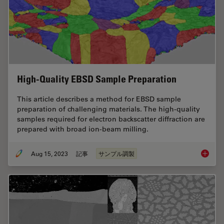
High-Quality EBSD Sample Preparation
This article describes a method for EBSD sample
preparation of challenging materials. The high-quality
samples required for electron backscatter diffraction are
prepared with broad ion-beam milling.
Aug 15, 2023
記事
サンプル調製
High-Qu