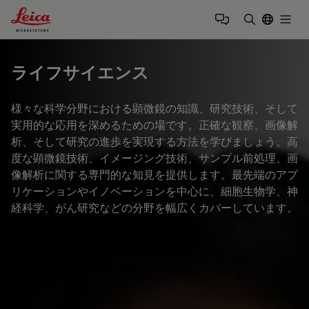
Leica Microsystems Logo
Togg
検索用語を
ライフサイエンス
様々な科学分野における顕微鏡の知識、研究技術、そして
実用的な応用を深めるための場です。正確な観察、画像解
析、そして研究の進歩を実現する方法を学びましょう。高
度な顕微鏡技術、イメージング技術、サンプル前処理、画
像解析に関する専門的な知見を提供します。最先端のアプ
リケーションやイノベーションを中心に、細胞生物学、神
経科学、がん研究などの分野を幅広くカバーしています。