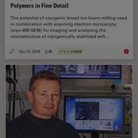
Polymers in Fine Detail
The potential of cryogenic broad ion beam milling used
in combination with scanning electron microscopy
(cryo-BIB-SEM) for imaging and analyzing the
microstructure of cryogenically stabilized soft…
Oct 16, 2019
記事
クライオSEM
Studying