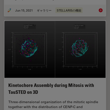
Jun 15, 2021
ギャラリー
STELLARISの機能
Cell Bi
Kinetochore Assembly during Mitosis with
TauSTED on 3D
Three-dimensional organization of the mitotic spindle
together with the distribution of CENP-C and