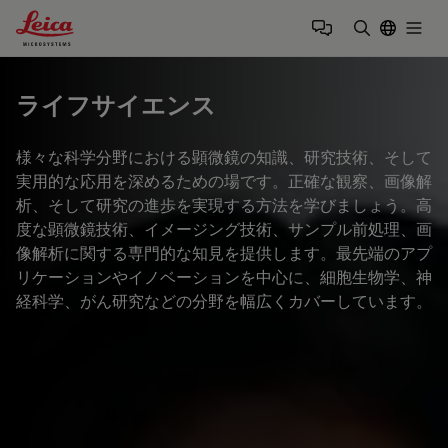
Leica Microsystems Logo
Togg
検索用語を
ライフサイエンス
様々な科学分野における顕微鏡の知識、研究技術、そして
実用的な応用を深めるための場です。正確な観察、画像解
析、そして研究の進歩を実現する方法を学びましょう。高
度な顕微鏡技術、イメージング技術、サンプル前処理、画
像解析に関する専門的な知見を提供します。最先端のアプ
リケーションやイノベーションを中心に、細胞生物学、神
経科学、がん研究などの分野を幅広くカバーしています。