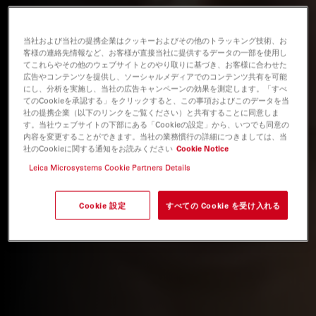
当社および当社の提携企業はクッキーおよびその他のトラッキング技術、お
客様の連絡先情報など、お客様が直接当社に提供するデータの一部を使用し
てこれらやその他のウェブサイトとのやり取りに基づき、お客様に合わせた
広告やコンテンツを提供し、ソーシャルメディアでのコンテンツ共有を可能
にし、分析を実施し、当社の広告キャンペーンの効果を測定します。「すべ
てのCookieを承認する」をクリックすると、この事項およびこのデータを当
社の提携企業（以下のリンクをご覧ください）と共有することに同意しま
す。当社ウェブサイトの下部にある「Cookieの設定」から、いつでも同意の
内容を変更することができます。当社の業務慣行の詳細につきましては、当
社のCookieに関する通知をお読みください
Cookie Notice
Leica Microsystems Cookie Partners Details
Cookie 設定
すべての Cookie を受け入れる