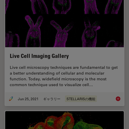
Live Cell Imaging Gallery
Live cell microscopy techniques are fundamental to get
a better understanding of cellular and molecular
function. Today, widefield microscopy is the most
common technique used to visualize cell…
Jun 25, 2021
ギャラリー
STELLARISの機能
Live Cel