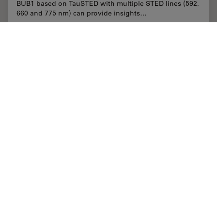
BUB1 based on TauSTED with multiple STED lines (592,
660 and 775 nm) can provide insights…
Jun 02, 2021
ケーススタディ
超解像
Kinetoc
Explore Innovative Techniques to Separate