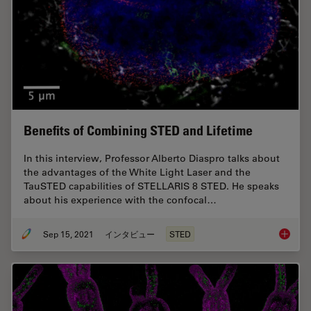
Benefits of Combining STED and Lifetime
In this interview, Professor Alberto Diaspro talks about
the advantages of the White Light Laser and the
TauSTED capabilities of STELLARIS 8 STED. He speaks
about his experience with the confocal…
Sep 15, 2021
インタビュー
STED
Benefit