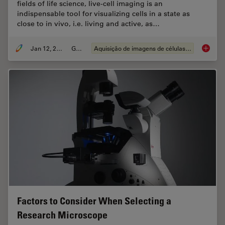
fields of life science, live-cell imaging is an
indispensable tool for visualizing cells in a state as
close to in vivo, i.e. living and active, as…
Jan 12, 2026
Guia
Aquisição de imagens de células vivas
Guide t
Factors to Consider When Selecting a
Research Microscope