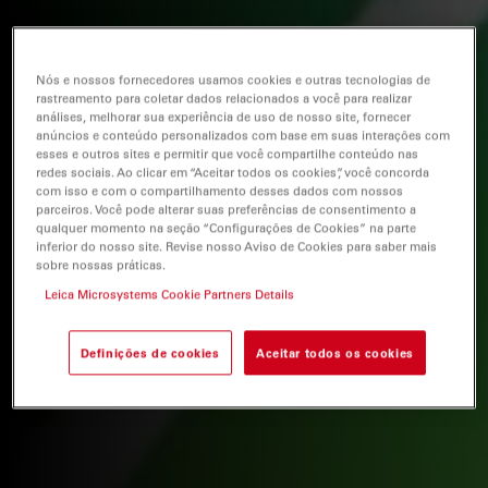
Nós e nossos fornecedores usamos cookies e outras tecnologias de
rastreamento para coletar dados relacionados a você para realizar
análises, melhorar sua experiência de uso de nosso site, fornecer
anúncios e conteúdo personalizados com base em suas interações com
esses e outros sites e permitir que você compartilhe conteúdo nas
redes sociais. Ao clicar em “Aceitar todos os cookies”, você concorda
com isso e com o compartilhamento desses dados com nossos
parceiros. Você pode alterar suas preferências de consentimento a
qualquer momento na seção “Configurações de Cookies” na parte
inferior do nosso site. Revise nosso Aviso de Cookies para saber mais
sobre nossas práticas.
Leica Microsystems Cookie Partners Details
Definições de cookies
Aceitar todos os cookies