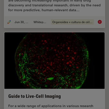
are becoming increasingly important in early drug
discovery and translational research, driven by the need
for more predictive, human-relevant data…
Jun 30, 2026
Whitepaper
Organoides + cultura de células 3D
What’s 
Guide to Live-Cell Imaging
For a wide range of applications in various research