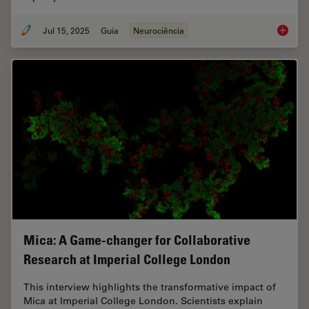
Jul 15, 2025
Guia
Neurociência
Neuroci
Mica: A Game-changer for Collaborative
Research at Imperial College London
This interview highlights the transformative impact of
Mica at Imperial College London. Scientists explain