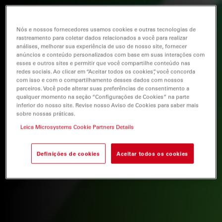
Nós e nossos fornecedores usamos cookies e outras tecnologias de
rastreamento para coletar dados relacionados a você para realizar
análises, melhorar sua experiência de uso de nosso site, fornecer
anúncios e conteúdo personalizados com base em suas interações com
esses e outros sites e permitir que você compartilhe conteúdo nas
redes sociais. Ao clicar em “Aceitar todos os cookies”, você concorda
com isso e com o compartilhamento desses dados com nossos
parceiros. Você pode alterar suas preferências de consentimento a
qualquer momento na seção “Configurações de Cookies” na parte
inferior do nosso site. Revise nosso Aviso de Cookies para saber mais
sobre nossas práticas.
Leica Microsystems Cookie Partners Details
Definições de cookies
Aceitar todos os cookies