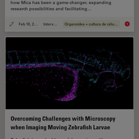
how Mica has been a game-changer, expanding
research possibilities and facilitating…
Feb 10, 2025
Interview
Organoides + cultura de células 3D
Mica: A
Overcoming Challenges with Microscopy
when Imaging Moving Zebrafish Larvae