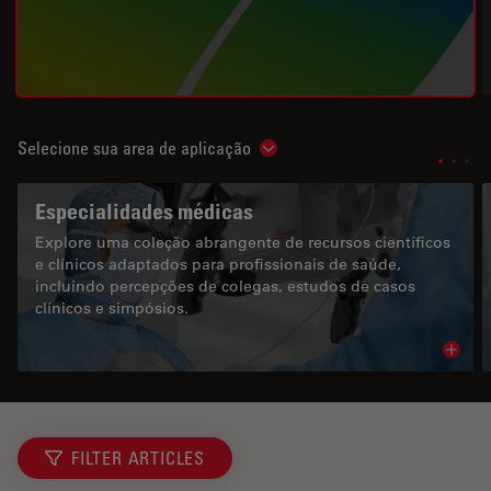
Selecione sua area de aplicação
Show subnavigation
Especialidades médicas
Explore uma coleção abrangente de recursos científicos
e clínicos adaptados para profissionais de saúde,
incluindo percepções de colegas, estudos de casos
clínicos e simpósios.
Read 
FILTER ARTICLES