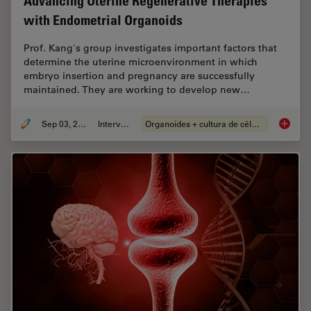
Advancing Uterine Regenerative Therapies
with Endometrial Organoids
Prof. Kang's group investigates important factors that
determine the uterine microenvironment in which
embryo insertion and pregnancy are successfully
maintained. They are working to develop new…
Sep 03, 2024
Interview
Organoides + cultura de células 3D
Advanci