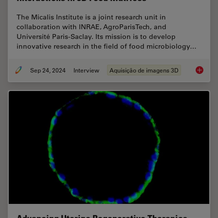
The Micalis Institute is a joint research unit in
collaboration with INRAE, AgroParisTech, and
Université Paris-Saclay. Its mission is to develop
innovative research in the field of food microbiology…
Sep 24, 2024
Interview
Aquisição de imagens 3D
Explorin