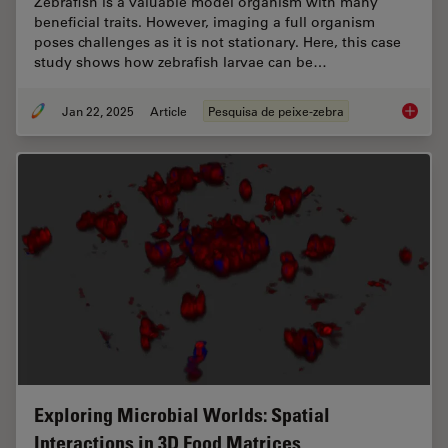
Zebrafish is a valuable model organism with many
beneficial traits. However, imaging a full organism
poses challenges as it is not stationary. Here, this case
study shows how zebrafish larvae can be…
Jan 22, 2025
Article
Pesquisa de peixe-zebra
Overcom
Exploring Microbial Worlds: Spatial
Interactions in 3D Food Matrices