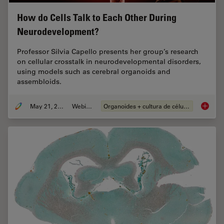
How do Cells Talk to Each Other During
Neurodevelopment?
Professor Silvia Capello presents her group’s research
on cellular crosstalk in neurodevelopmental disorders,
using models such as cerebral organoids and
assembloids.
May 21, 2024
Webinar
Organoides + cultura de células 3D
How do 