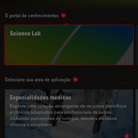
O portal de conhecimentos
Show subnavigation
Science Lab
Selecione sua area de aplicação
Show subnavigation
Especialidades médicas
Explore uma coleção abrangente de recursos científicos
e clínicos adaptados para profissionais de saúde,
incluindo percepções de colegas, estudos de casos
clínicos e simpósios.
Read 