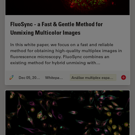
FluoSync - a Fast & Gentle Method for
Unmixing Multicolor Images
In this white paper, we focus on a fast and reliable
method for obtaining high-quality multiplex images in
fluorescence microscopy. FluoSync combines an
existing method for hybrid unmixing with…
Dec 05, 2022
Whitepaper
Análise multiplex espacial
FluoSyn