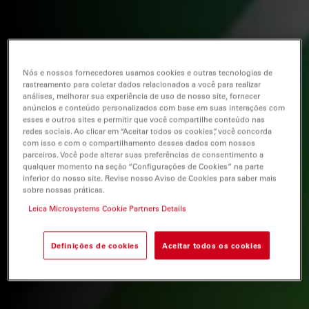
Nós e nossos fornecedores usamos cookies e outras tecnologias de
rastreamento para coletar dados relacionados a você para realizar
análises, melhorar sua experiência de uso de nosso site, fornecer
anúncios e conteúdo personalizados com base em suas interações com
esses e outros sites e permitir que você compartilhe conteúdo nas
redes sociais. Ao clicar em “Aceitar todos os cookies”, você concorda
com isso e com o compartilhamento desses dados com nossos
parceiros. Você pode alterar suas preferências de consentimento a
qualquer momento na seção “Configurações de Cookies” na parte
inferior do nosso site. Revise nosso Aviso de Cookies para saber mais
sobre nossas práticas.
Leica Microsystems Cookie Partners Details
Definições de cookies
Aceitar todos os cookies