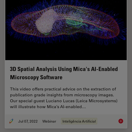
3D Spatial Analysis Using Mica's AI-Enabled
Microscopy Software
This video offers practical advice on the extraction of
publication grade insights from microscopy images.
Our special guest Luciano Lucas (Leica Microsystems)
will illustrate how Mica’s AI-enabled…
Jul 07, 2022
Webinar
Inteligência Artificial
3D Spat