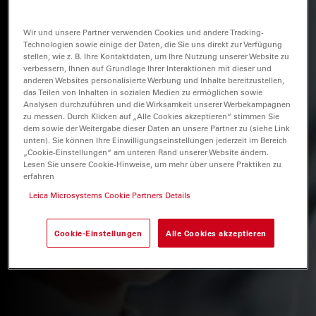
Wir und unsere Partner verwenden Cookies und andere Tracking-
Technologien sowie einige der Daten, die Sie uns direkt zur Verfügung
stellen, wie z. B. Ihre Kontaktdaten, um Ihre Nutzung unserer Website zu
verbessern, Ihnen auf Grundlage Ihrer Interaktionen mit dieser und
anderen Websites personalisierte Werbung und Inhalte bereitzustellen,
das Teilen von Inhalten in sozialen Medien zu ermöglichen sowie
Analysen durchzuführen und die Wirksamkeit unserer Werbekampagnen
zu messen. Durch Klicken auf „Alle Cookies akzeptieren“ stimmen Sie
dem sowie der Weitergabe dieser Daten an unsere Partner zu (siehe Link
unten). Sie können Ihre Einwilligungseinstellungen jederzeit im Bereich
„Cookie-Einstellungen“ am unteren Rand unserer Website ändern.
Lesen Sie unsere Cookie-Hinweise, um mehr über unsere Praktiken zu
erfahren
Leica Microsystems Cookie Partners Details
Cookie-Einstellungen
Alle Cookies akzeptieren