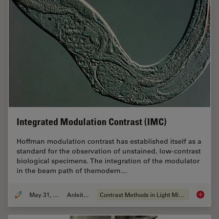
Integrated Modulation Contrast (IMC)
Hoffman modulation contrast has established itself as a
standard for the observation of unstained, low-contrast
biological specimens. The integration of the modulator
in the beam path of themodern…
May 31, 2011
Anleitung
Contrast Methods in Light Microscopy
Integra