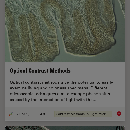
Optical Contrast Methods
Optical contrast methods give the potential to easily
examine living and colorless specimens. Different
microscopic techniques aim to change phase shifts
caused by the interaction of light with the…
Jun 09, 2011
Artikel
Contrast Methods in Light Microscopy
Optical