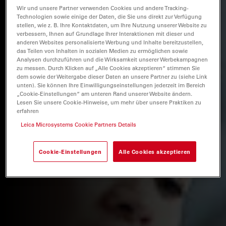
Wir und unsere Partner verwenden Cookies und andere Tracking-
Technologien sowie einige der Daten, die Sie uns direkt zur Verfügung
stellen, wie z. B. Ihre Kontaktdaten, um Ihre Nutzung unserer Website zu
verbessern, Ihnen auf Grundlage Ihrer Interaktionen mit dieser und
anderen Websites personalisierte Werbung und Inhalte bereitzustellen,
das Teilen von Inhalten in sozialen Medien zu ermöglichen sowie
Analysen durchzuführen und die Wirksamkeit unserer Werbekampagnen
zu messen. Durch Klicken auf „Alle Cookies akzeptieren“ stimmen Sie
dem sowie der Weitergabe dieser Daten an unsere Partner zu (siehe Link
unten). Sie können Ihre Einwilligungseinstellungen jederzeit im Bereich
„Cookie-Einstellungen“ am unteren Rand unserer Website ändern.
Lesen Sie unsere Cookie-Hinweise, um mehr über unsere Praktiken zu
erfahren
Leica Microsystems Cookie Partners Details
Cookie-Einstellungen
Alle Cookies akzeptieren