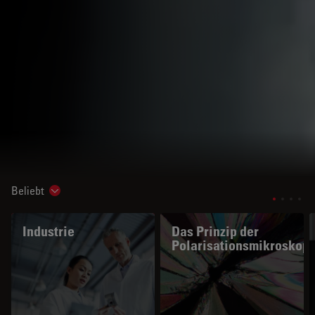
Beliebt
Show subnavigation
Industrie
Das Prinzip der
Polarisationsmikroskopi