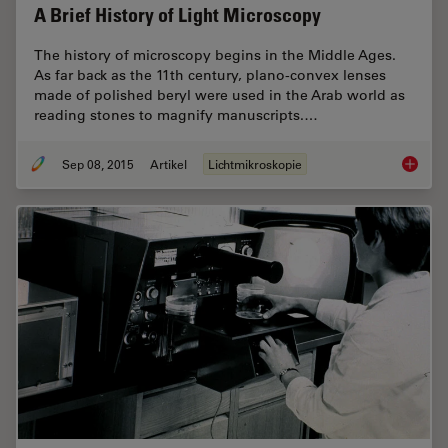
A Brief History of Light Microscopy
The history of microscopy begins in the Middle Ages.
As far back as the 11th century, plano-convex lenses
made of polished beryl were used in the Arab world as
reading stones to magnify manuscripts.…
Sep 08, 2015
Artikel
Lichtmikroskopie
A Brief 