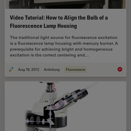
Video Tutorial: How to Align the Bulb of a
Fluorescence Lamp Housing
The traditional light source for fluorescence excitation
is a fluorescence lamp housing with mercury burner. A
prerequisite for achieving bright and homogeneous
excitation is the correct centering and…
Aug 19, 2012
Anleitung
Fluoreszenz
Video T