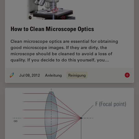
How to Clean Microscope Optics
Clean microscope optics are essential for obtaining
good microscope images. If they are dirty, the
microscope should be cleaned to avoid a loss of
quality. If you decide to do this yourself, you…
Jul 08, 2012
Anleitung
Reinigung
How to 