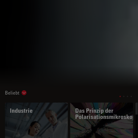
Beliebt
Show subnavigation
Industrie
Das Prinzip der
Polarisationsmikroskopi