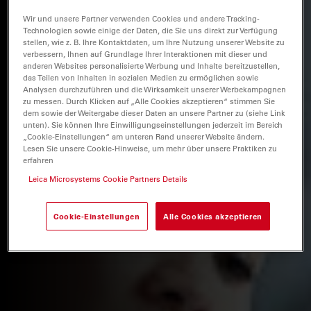
Wir und unsere Partner verwenden Cookies und andere Tracking-
Technologien sowie einige der Daten, die Sie uns direkt zur Verfügung
stellen, wie z. B. Ihre Kontaktdaten, um Ihre Nutzung unserer Website zu
verbessern, Ihnen auf Grundlage Ihrer Interaktionen mit dieser und
anderen Websites personalisierte Werbung und Inhalte bereitzustellen,
das Teilen von Inhalten in sozialen Medien zu ermöglichen sowie
Analysen durchzuführen und die Wirksamkeit unserer Werbekampagnen
zu messen. Durch Klicken auf „Alle Cookies akzeptieren“ stimmen Sie
dem sowie der Weitergabe dieser Daten an unsere Partner zu (siehe Link
unten). Sie können Ihre Einwilligungseinstellungen jederzeit im Bereich
„Cookie-Einstellungen“ am unteren Rand unserer Website ändern.
Lesen Sie unsere Cookie-Hinweise, um mehr über unsere Praktiken zu
erfahren
Leica Microsystems Cookie Partners Details
Cookie-Einstellungen
Alle Cookies akzeptieren