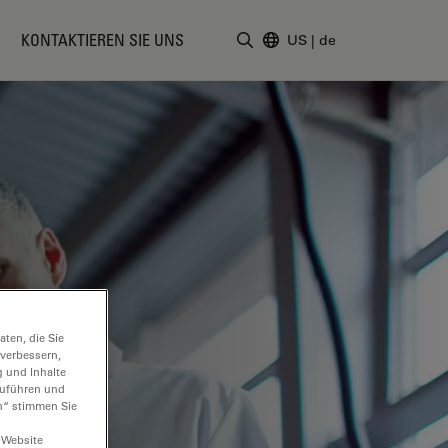
KONTAKTIEREN SIE UNS
US
|
de
Suchbegriff eingeben
ten, die Sie
 verbessern,
g und Inhalte
hzuführen und
n“ stimmen Sie
 Website