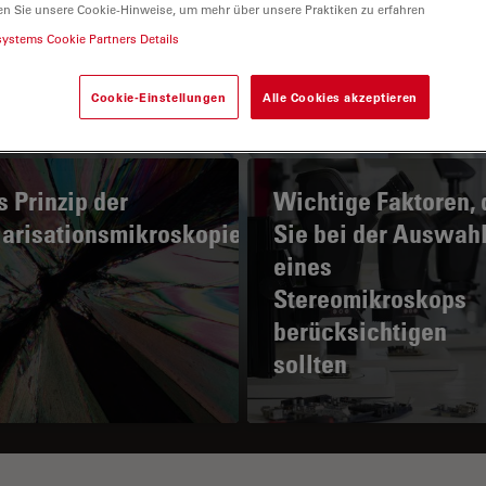
en Sie unsere Cookie-Hinweise, um mehr über unsere Praktiken zu erfahren
systems Cookie Partners Details
Cookie-Einstellungen
Alle Cookies akzeptieren
 Prinzip der
Wichtige Faktoren, 
larisationsmikroskopie
Sie bei der Auswah
eines
Stereomikroskops
berücksichtigen
sollten