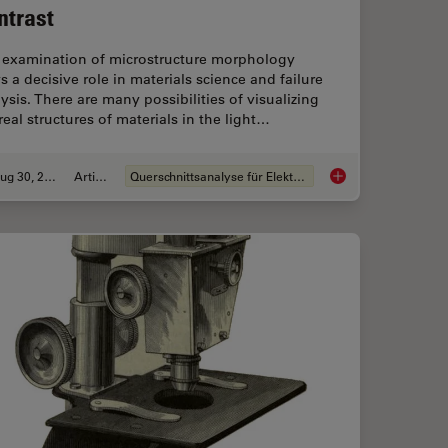
ntrast
 examination of microstructure morphology
s a decisive role in materials science and failure
ysis. There are many possibilities of visualizing
real structures of materials in the light…
Aug 30, 2011
Artikel
Querschnittsanalyse für Elektronik
nuine or Fake? How do They Identify Fake Documents?
Metallography with 