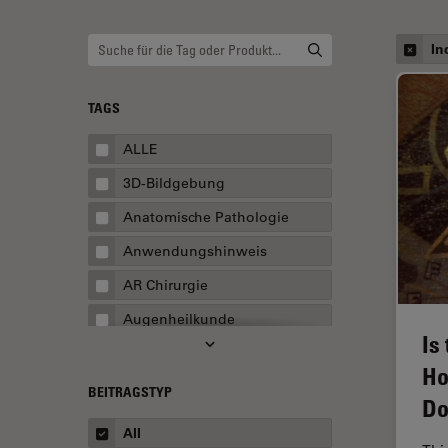
In
TAGS
ALLE
3D-Bildgebung
Anatomische Pathologie
Anwendungshinweis
AR Chirurgie
Augenheilkunde
Is
Augmented Reality
Ho
Ausbildung
BEITRAGSTYP
Do
Automatisierte Mikroskopie
All