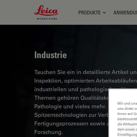
Leica Microsystems Logo
PRODUKTE
ANWENDU
Industrie
Tauchen Sie ein in detaillierte Artikel u
Inspektion, optimierten Arbeitsabläuf
industriellen und pathologischen Umg
Themen gehören Qualitätskontrolle, Mat
Wir und uns
Pathologie und vieles mehr. Sie erhalte
uns direkt z
Spitzentechnologien zur Verbesserung d
Ihnen auf G
bereitzuste
Fertigungsprozessen sowie zur präzise
die Wirksam
dem sowie d
Forschung.
Einwilligun