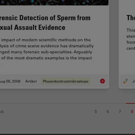
rensic Detection of Sperm from
Th
xual Assault Evidence
This
ste
 impact of modern scientific methods on the
from
lysis of crime scene evidence has dramatically
cen
nged many forensic sub-specialties. Arguably
 of the most dramatic examples is the impact
…
Aug 06, 2008
Artikel
Phasenkontrastmikroskope
J
Forensic Detection 
ck
5
6
7
8