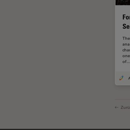
Centre of Excellence Oxford
Fo
Chirurgische Mikroskopie
Se
CLEM
Contrast Methods in Light
The
Microscopy
ana
cha
Cryo REM
one
of
DIC-Mikroskopie
Digitale Mikroskopie
Drosophila-Forschung
Dunkelfeldmikroskopie
Elektronenmikroskopie
Zurü
Elektronenmikroskopie
Probenvorbereitung
Elektronik- und