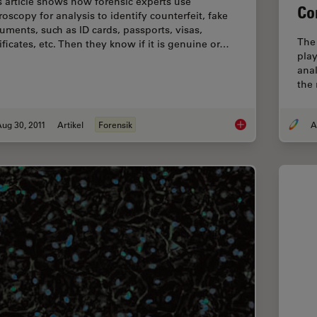
s article shows how forensic experts use
Co
roscopy for analysis to identify counterfeit, fake
uments, such as ID cards, passports, visas,
The
ificates, etc. Then they know if it is genuine or…
play
anal
the 
ug 30, 2011
Artikel
Forensik
Is that Document Ge