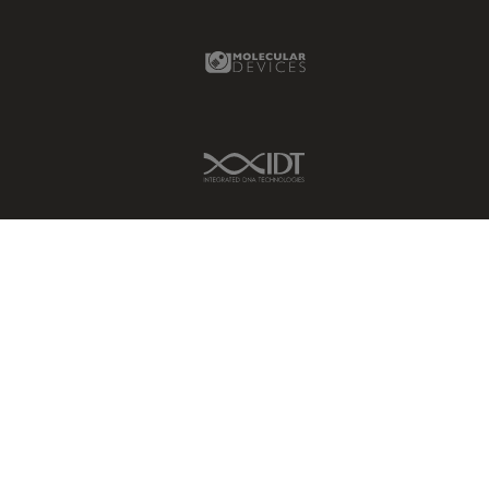
Fortgeschrittene
Molecular Devices Link
Mikroskopietechniken
FRAP
FRET
IDT Link
Geschichte
Glaucomchirurgie
Grundlagen der Mikroskopie
Grundlegende
Mikroskopietechniken
Gynäkologie and Urologie
Hochdruckgefrieren
Hornhautchirurgie
HyD
Immunfluoreszenz