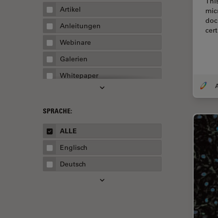
Thi
Automobilindustrie und
Artikel
mic
Transport
doc
Anleitungen
Batterieherstellung
cert
Webinare
Beschichtung
Galerien
Beugungsbedingte
Auflösungsgrenze
Whitepaper
A
Bildanalyse
Fallstudien
Bildaufnahme
Übersichten
SPRACHE:
Bildgebung lebender Zellen
Leitfäden
ALLE
Bildoptimierung und
Englisch
Dekonvolution
Deutsch
Biopharma
Biowissenschaften
Boston Innovation Hub
Cellular Analysis