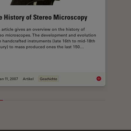
e History of Stereo Microscopy
 article gives an overview on the history of
reo microscopes. The development and evolution
 handcrafted instruments (late 16th to mid-18th
tury) to mass produced ones the last 150…
an 11, 2007
Artikel
Geschichte
of Sperm from Sexual Assault Evidence
The History of Ster