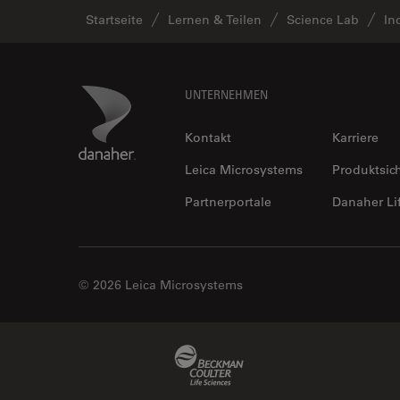
Halbleiterindustrie
Startseite
Lernen & Teilen
Science Lab
In
EMBL Imaging Centre
Ergonomie
Footer
Danaher Logo
UNTERNEHMEN
F-Techniques
Färbung
Kontakt
Karriere
FLIM
Leica Microsystems
Produktsic
(Fluoreszenzlebensdauer-
Imaging-Mikroskopie)
Partnerportale
Danaher Li
Fluoreszenz
Fluoreszenzproteine
© 2026 Leica Microsystems
Fluorophore
FluoSync
Forensik
Beckman Coulter Link
Fortgeschrittene Bildgebung
und Analyse von Gewebe