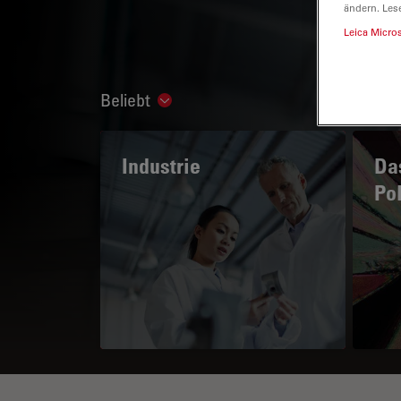
ändern. Les
Leica Micro
Beliebt
Show subnavigation
Industrie
Das
Po