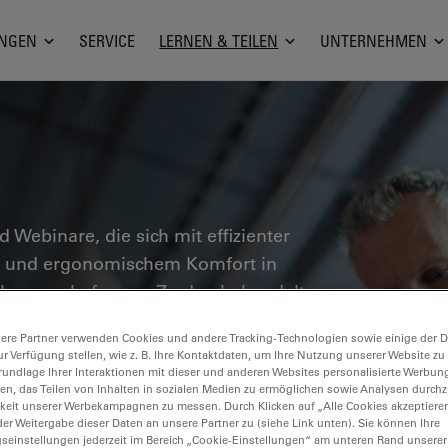
NGEN
SERVICE
LERNEN & TEILEN
UNTERNEHMEN
nd Webinare, die sich mit effizienter
en und ergonomischem Komfort in
ebungen befassen. Zu den behandelten
erialanalyse, Mikroskopie in der
ere Partner verwenden Cookies und andere Tracking-Technologien sowie einige der Da
n wertvolle Einblicke in den Einsatz von
ur Verfügung stellen, wie z. B. Ihre Kontaktdaten, um Ihre Nutzung unserer Website zu
er Präzision und Effizienz von
rundlage Ihrer Interaktionen mit dieser und anderen Websites personalisierte Werbun
llen, das Teilen von Inhalten in sozialen Medien zu ermöglichen sowie Analysen durc
n pathologischen Diagnose und
keit unserer Werbekampagnen zu messen. Durch Klicken auf „Alle Cookies akzeptiere
er Weitergabe dieser Daten an unsere Partner zu (siehe Link unten). Sie können Ihre
gseinstellungen jederzeit im Bereich „Cookie-Einstellungen“ am unteren Rand unserer