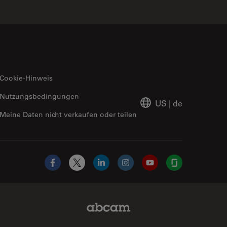
Cookie-Hinweis
Nutzungsbedingungen
US
|
de
Meine Daten nicht verkaufen oder teilen
Facebook
X
LinkedIn
Instagram
YouTube
Glassdoor
Abcam Limited Link