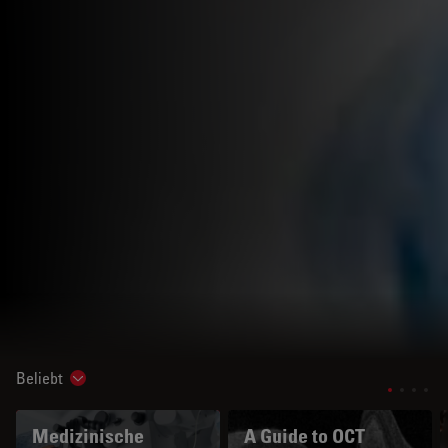
Beliebt
Show subnavigation
Medizinische
A Guide to OCT