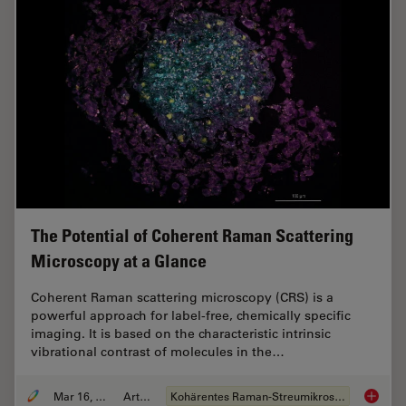
The Potential of Coherent Raman Scattering
Microscopy at a Glance
Coherent Raman scattering microscopy (CRS) is a
powerful approach for label-free, chemically specific
imaging. It is based on the characteristic intrinsic
vibrational contrast of molecules in the…
Mar 16, 2022
Artikel
Kohärentes Raman-Streumikroskop (CRS)
The Pot