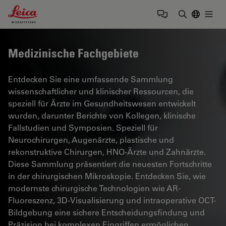
Leica Microsystems Logo
Togg
Suchbegrif
Medizinische Fachgebiete
Entdecken Sie eine umfassende Sammlung
wissenschaftlicher und klinischer Ressourcen, die
speziell für Ärzte im Gesundheitswesen entwickelt
wurden, darunter Berichte von Kollegen, klinische
Fallstudien und Symposien. Speziell für
Neurochirurgen, Augenärzte, plastische und
rekonstruktive Chirurgen, HNO-Ärzte und Zahnärzte.
Diese Sammlung präsentiert die neuesten Fortschritte
in der chirurgischen Mikroskopie. Entdecken Sie, wie
modernste chirurgische Technologien wie AR-
Fluoreszenz, 3D-Visualisierung und intraoperative OCT-
Bildgebung eine sichere Entscheidungsfindung und
Präzision bei komplexen Eingriffen ermöglichen.