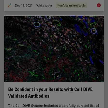
Dec 13, 2021
Whitepaper
Konfokalmikroskopie
Imaging
Be Confident in your Results with Cell DIVE
Validated Antibodies
The Cell DIVE System includes a carefully curated list of