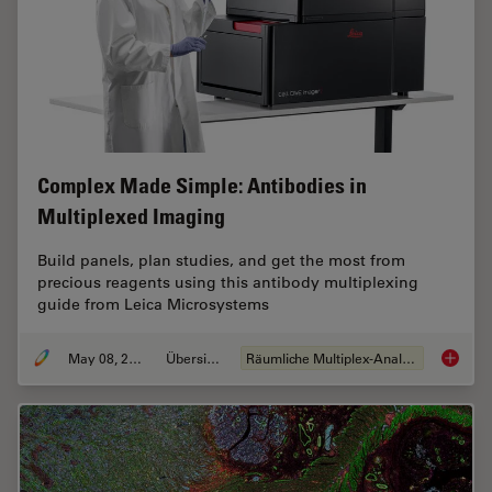
Complex Made Simple: Antibodies in
Multiplexed Imaging
Build panels, plan studies, and get the most from
precious reagents using this antibody multiplexing
guide from Leica Microsystems
May 08, 2023
Übersicht
Räumliche Multiplex-Analyse
Complex