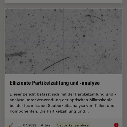
Effiziente Partikelzählung und -analyse
Dieser Bericht befasst sich mit der Partikelzählung und -
analyse unter Verwendung der optischen Mikroskopie
bei der technischen Sauberkeitsanalyse von Teilen und
Komponenten. Die Partikelzählung und…
Jul 07, 2022
Artikel
Sauberkeitsanalyse
Effizien