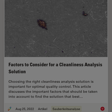
Factors to Consider for a Cleanliness Analysis
Solution
Choosing the right cleanliness analysis solution is
important for optimal quality control. This article
discusses the important factors that should be taken
into account to find the solution that best…
Aug 25, 2022
Artikel
Sauberkeitsanalyse
Factors 