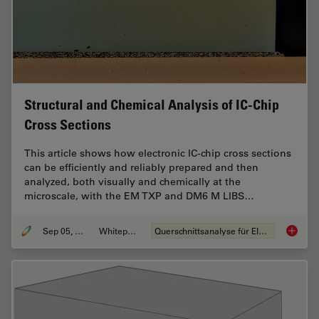
Structural and Chemical Analysis of IC-Chip
Cross Sections
This article shows how electronic IC-chip cross sections
can be efficiently and reliably prepared and then
analyzed, both visually and chemically at the
microscale, with the EM TXP and DM6 M LIBS…
Sep 05, 2023
Whitepaper
Querschnittsanalyse für Elektronik
Structu