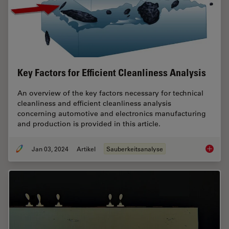
Key Factors for Efficient Cleanliness Analysis
An overview of the key factors necessary for technical
cleanliness and efficient cleanliness analysis
concerning automotive and electronics manufacturing
and production is provided in this article.
Jan 03, 2024
Artikel
Sauberkeitsanalyse
Key Fact