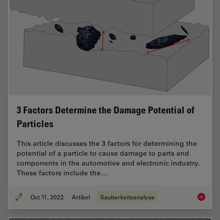
3 Factors Determine the Damage Potential of
Particles
This article discusses the 3 factors for determining the
potential of a particle to cause damage to parts and
components in the automotive and electronic industry.
These factors include the…
Oct 11, 2022
Artikel
Sauberkeitsanalyse
3 Facto