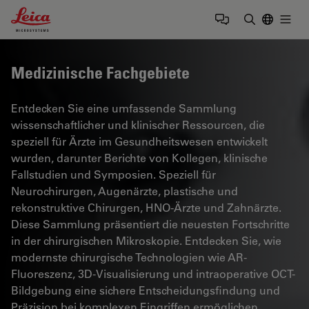
Leica Microsystems Logo
Togg
Suchbegrif
Medizinische Fachgebiete
Entdecken Sie eine umfassende Sammlung
wissenschaftlicher und klinischer Ressourcen, die
speziell für Ärzte im Gesundheitswesen entwickelt
wurden, darunter Berichte von Kollegen, klinische
Fallstudien und Symposien. Speziell für
Neurochirurgen, Augenärzte, plastische und
rekonstruktive Chirurgen, HNO-Ärzte und Zahnärzte.
Diese Sammlung präsentiert die neuesten Fortschritte
in der chirurgischen Mikroskopie. Entdecken Sie, wie
modernste chirurgische Technologien wie AR-
Fluoreszenz, 3D-Visualisierung und intraoperative OCT-
Bildgebung eine sichere Entscheidungsfindung und
Präzision bei komplexen Eingriffen ermöglichen.