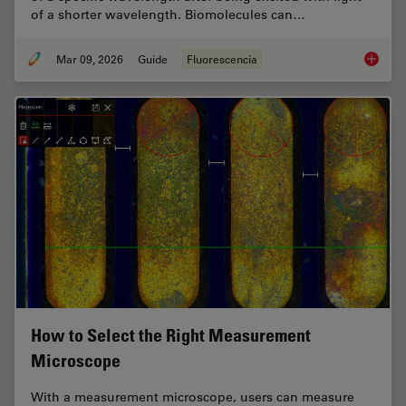
of a shorter wavelength. Biomolecules can…
Mar 09, 2026
Guide
Fluorescencia
A Guide
How to Select the Right Measurement
Microscope
With a measurement microscope, users can measure