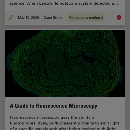
science. When Leica’s RemoteCare system detected a…
Mar 10, 2026
Case Study
Microscopía confocal
Predict
A Guide to Fluorescence Microscopy
Fluorescence microscopy uses the ability of
fluorophores, dyes, or fluorescent proteins to emit light
of a specific wavelength after being excited with light