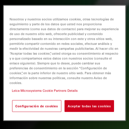
Nosotros y nuestros socios utilizamos cookies, otras tecnologías de
seguimiento y parte de los datos que usted nos proporciona
directamente (como sus datos de contacto) para mejorar su experiencia
de uso de nuestro sitio web, ofrecerle publicidad y contenido
personalizado basado en su interacción con este y otros sitios web,
permitirle compartir contenido en redes sociales, efectuar análisis y
medir la efectividad de nuestras campañas publicitarias. Al hacer clic en
“Aceptar todas las cookies”, usted otorga su consentimiento al respecto
y a que compartamos estos datos con nuestros socios (consulte el
enlace siguiente). Siempre que lo desee, puede cambiar sus
preferencias de consentimiento en la sección “Configuración de
cookies”, en la parte inferior de nuestro sitio web. Para obtener más
información sobre nuestras políticas, consulte nuestro Aviso de
cookies.
Leica Microsystems Cookie Partners Details
Configuración de cookies
Aceptar todas las cookies