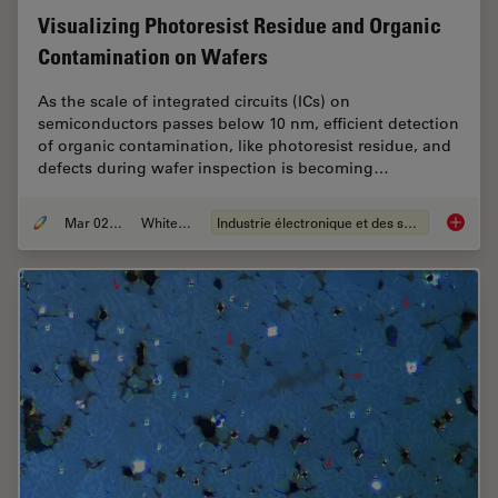
Visualizing Photoresist Residue and Organic
Contamination on Wafers
As the scale of integrated circuits (ICs) on
semiconductors passes below 10 nm, efficient detection
of organic contamination, like photoresist residue, and
defects during wafer inspection is becoming…
Mar 02, 2026
Whitepaper
Industrie électronique et des semi-conducteurs
Visuali