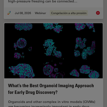
high-pressure freezing can be connected…
Jul 08, 2026
Webinar
Congelación a alta presión
Cryo-ET
What’s the Best Organoid Imaging Approach
for Early Drug Discovery?
Organoids and other complex in vitro models (CIVMs)
are becoming increasingly important in early drug