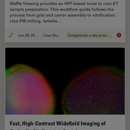
Waffle freezing provides an HPF-based route to cryo-ET
sample preparation. This workflow guide follows the
process from grid and carrier assembly to vitrification,
cryo-FIB milling, lamella…
Jun 29, 2026
Case Study
Congelación a alta presión
Waffle 
Fast, High-Contrast Widefield Imaging of