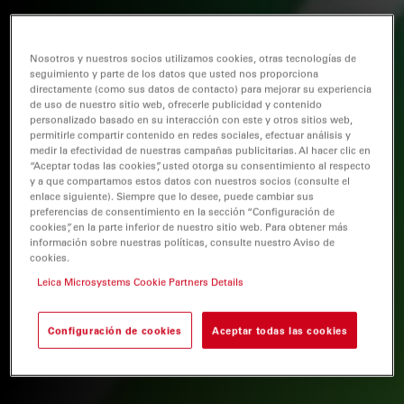
Nosotros y nuestros socios utilizamos cookies, otras tecnologías de
seguimiento y parte de los datos que usted nos proporciona
directamente (como sus datos de contacto) para mejorar su experiencia
de uso de nuestro sitio web, ofrecerle publicidad y contenido
personalizado basado en su interacción con este y otros sitios web,
permitirle compartir contenido en redes sociales, efectuar análisis y
medir la efectividad de nuestras campañas publicitarias. Al hacer clic en
“Aceptar todas las cookies”, usted otorga su consentimiento al respecto
y a que compartamos estos datos con nuestros socios (consulte el
enlace siguiente). Siempre que lo desee, puede cambiar sus
preferencias de consentimiento en la sección “Configuración de
cookies”, en la parte inferior de nuestro sitio web. Para obtener más
información sobre nuestras políticas, consulte nuestro Aviso de
cookies.
Leica Microsystems Cookie Partners Details
Configuración de cookies
Aceptar todas las cookies