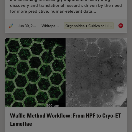
discovery and translational research, driven by the need
for more predictive, human-relevant data…
Jun 30, 2026
Whitepaper
Organoides + Cultivo celular 3D
What’s 
Waffle Method Workflow: From HPF to Cryo-ET
Lamellae