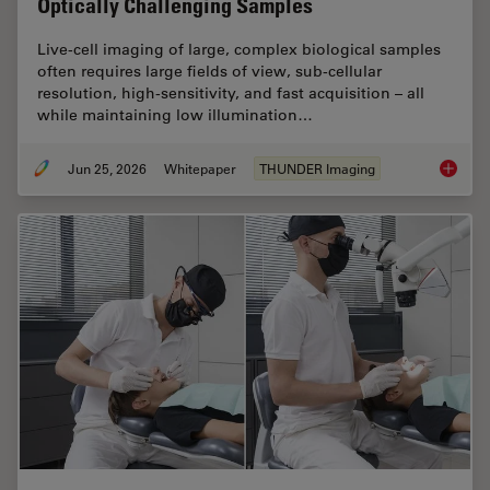
Optically Challenging Samples
Live‑cell imaging of large, complex biological samples
often requires large fields of view, sub-cellular
resolution, high-sensitivity, and fast acquisition – all
while maintaining low illumination…
Jun 25, 2026
Whitepaper
THUNDER Imaging
Fast, H