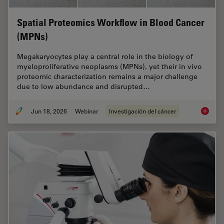
Spatial Proteomics Workflow in Blood Cancer
(MPNs)
Megakaryocytes play a central role in the biology of
myeloproliferative neoplasms (MPNs), yet their in vivo
proteomic characterization remains a major challenge
due to low abundance and disrupted…
Jun 18, 2026
Webinar
Investigación del cáncer
Spatial