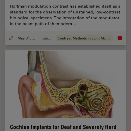
Hoffman modulation contrast has established itself as a
standard for the observation of unstained, low-contrast
biological specimens. The integration of the modulator
in the beam path of themodern…
May 31, 2011
Tutorial
Contrast Methods in Light Microscopy
Integra
Cochlea Implants for Deaf and Severely Hard