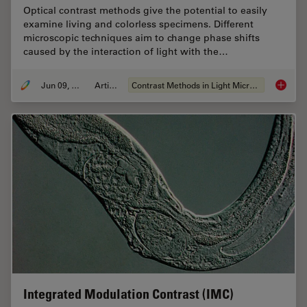
Optical contrast methods give the potential to easily
examine living and colorless specimens. Different
microscopic techniques aim to change phase shifts
caused by the interaction of light with the…
Jun 09, 2011
Article
Contrast Methods in Light Microscopy
Optical
Integrated Modulation Contrast (IMC)