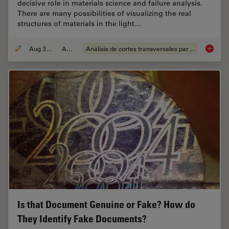
decisive role in materials science and failure analysis.
There are many possibilities of visualizing the real
structures of materials in the light…
Aug 30, 2011
Article
Análisis de cortes transversales para la microelectrónica
Metallo
Is that Document Genuine or Fake? How do
They Identify Fake Documents?