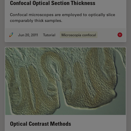
Confocal Optical Section Thickness
Confocal microscopes are employed to optically slice
comparably thick samples.
Jun 20, 2011
Tutorial
Microscopía confocal
Confoca
Optical Contrast Methods