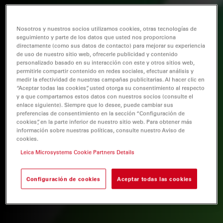
Nosotros y nuestros socios utilizamos cookies, otras tecnologías de
seguimiento y parte de los datos que usted nos proporciona
directamente (como sus datos de contacto) para mejorar su experiencia
de uso de nuestro sitio web, ofrecerle publicidad y contenido
personalizado basado en su interacción con este y otros sitios web,
permitirle compartir contenido en redes sociales, efectuar análisis y
medir la efectividad de nuestras campañas publicitarias. Al hacer clic en
“Aceptar todas las cookies”, usted otorga su consentimiento al respecto
y a que compartamos estos datos con nuestros socios (consulte el
enlace siguiente). Siempre que lo desee, puede cambiar sus
preferencias de consentimiento en la sección “Configuración de
cookies”, en la parte inferior de nuestro sitio web. Para obtener más
información sobre nuestras políticas, consulte nuestro Aviso de
cookies.
Leica Microsystems Cookie Partners Details
Configuración de cookies
Aceptar todas las cookies