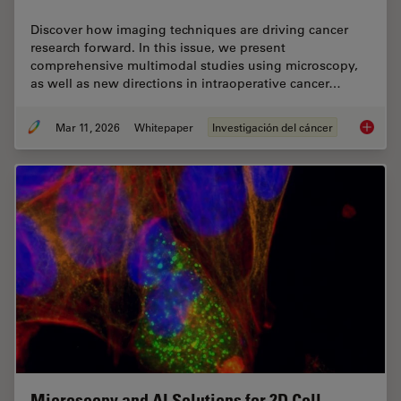
Discover how imaging techniques are driving cancer
research forward. In this issue, we present
comprehensive multimodal studies using microscopy,
as well as new directions in intraoperative cancer…
Mar 11, 2026
Whitepaper
Investigación del cáncer
Researc
Microscopy and AI Solutions for 2D Cell