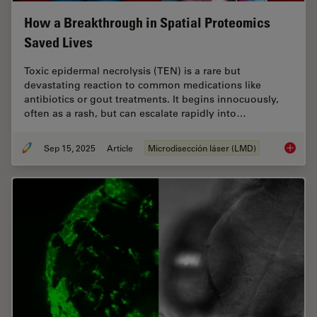
How a Breakthrough in Spatial Proteomics
Saved Lives
Toxic epidermal necrolysis (TEN) is a rare but
devastating reaction to common medications like
antibiotics or gout treatments. It begins innocuously,
often as a rash, but can escalate rapidly into…
Sep 15, 2025
Article
Microdisección láser (LMD)
How a B