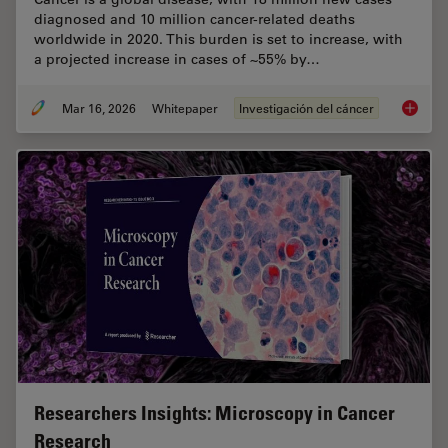
diagnosed and 10 million cancer-related deaths
worldwide in 2020. This burden is set to increase, with
a projected increase in cases of ~55% by…
Mar 16, 2026
Whitepaper
Investigación del cáncer
History
Researchers Insights: Microscopy in Cancer
Research