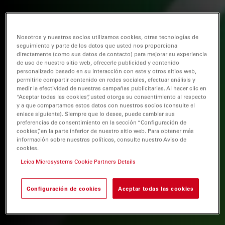
Nosotros y nuestros socios utilizamos cookies, otras tecnologías de
seguimiento y parte de los datos que usted nos proporciona
directamente (como sus datos de contacto) para mejorar su experiencia
de uso de nuestro sitio web, ofrecerle publicidad y contenido
personalizado basado en su interacción con este y otros sitios web,
permitirle compartir contenido en redes sociales, efectuar análisis y
medir la efectividad de nuestras campañas publicitarias. Al hacer clic en
“Aceptar todas las cookies”, usted otorga su consentimiento al respecto
y a que compartamos estos datos con nuestros socios (consulte el
enlace siguiente). Siempre que lo desee, puede cambiar sus
preferencias de consentimiento en la sección “Configuración de
cookies”, en la parte inferior de nuestro sitio web. Para obtener más
información sobre nuestras políticas, consulte nuestro Aviso de
cookies.
Leica Microsystems Cookie Partners Details
Configuración de cookies
Aceptar todas las cookies