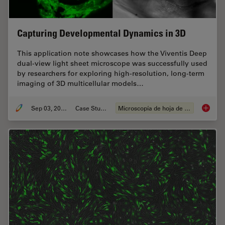
Capturing Developmental Dynamics in 3D
This application note showcases how the Viventis Deep
dual-view light sheet microscope was successfully used
by researchers for exploring high-resolution, long-term
imaging of 3D multicellular models…
Sep 03, 2025
Case Study
Microscopía de hoja de luz
Capturi